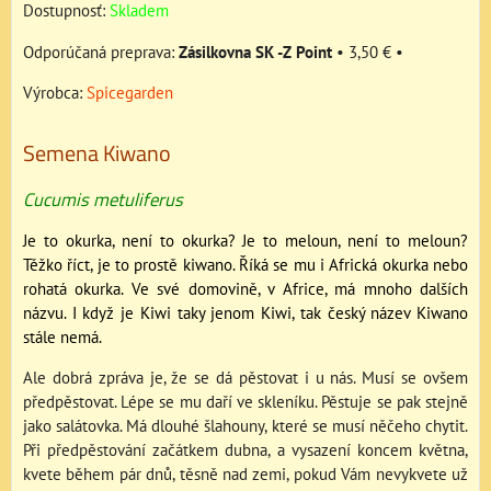
Dostupnosť:
Skladem
Zásilkovna SK -Z Point
•
3,50 €
•
Výrobca:
Spicegarden
Semena Kiwano
Cucumis metuliferus
Je to okurka, není to okurka? Je to meloun, není to meloun?
Těžko říct, je to prostě kiwano. Říká se mu i Africká okurka nebo
rohatá okurka. Ve své domovině, v Africe, má mnoho dalších
názvu. I když je Kiwi taky jenom Kiwi, tak český název Kiwano
stále nemá.
Ale dobrá zpráva je, že se dá pěstovat i u nás. Musí se ovšem
předpěstovat. Lépe se mu daří ve skleníku. Pěstuje se pak stejně
jako salátovka. Má dlouhé šlahouny, které se musí něčeho chytit.
Při předpěstování začátkem dubna, a vysazení koncem května,
kvete během pár dnů, těsně nad zemi, pokud Vám nevykvete už