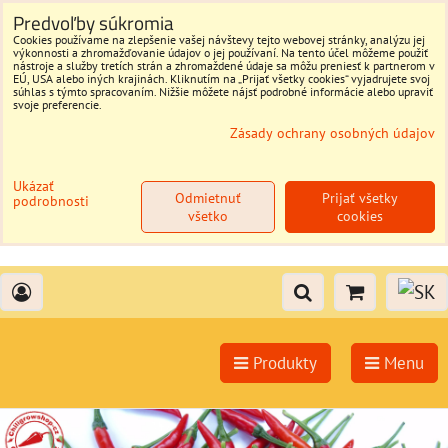
Predvoľby súkromia
Cookies používame na zlepšenie vašej návštevy tejto webovej stránky, analýzu jej
výkonnosti a zhromažďovanie údajov o jej používaní. Na tento účel môžeme použiť
nástroje a služby tretích strán a zhromaždené údaje sa môžu preniesť k partnerom v
EÚ, USA alebo iných krajinách. Kliknutím na „Prijať všetky cookies“ vyjadrujete svoj
súhlas s týmto spracovaním. Nižšie môžete nájsť podrobné informácie alebo upraviť
svoje preferencie.
Zásady ochrany osobných údajov
Ukázať
Odmietnuť
Prijať všetky
podrobnosti
všetko
cookies
Produkty
Menu