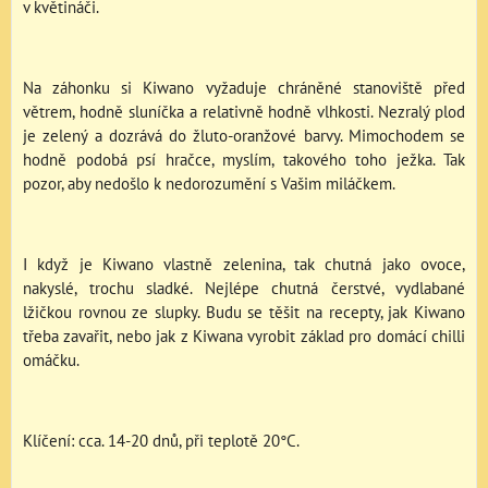
v květináči.
Na záhonku si Kiwano vyžaduje chráněné stanoviště před
větrem, hodně sluníčka a relativně hodně vlhkosti. Nezralý plod
je zelený a dozrává do žluto-oranžové barvy. Mimochodem se
hodně podobá psí hračce, myslím, takového toho ježka. Tak
pozor, aby nedošlo k nedorozumění s Vašim miláčkem.
I když je Kiwano vlastně zelenina, tak chutná jako ovoce,
nakyslé, trochu sladké. Nejlépe chutná čerstvé, vydlabané
lžičkou rovnou ze slupky. Budu se těšit na recepty, jak Kiwano
třeba zavařit, nebo jak z Kiwana vyrobit základ pro domácí chilli
omáčku.
Klíčení: cca. 14-20 dnů, při teplotě 20°C.