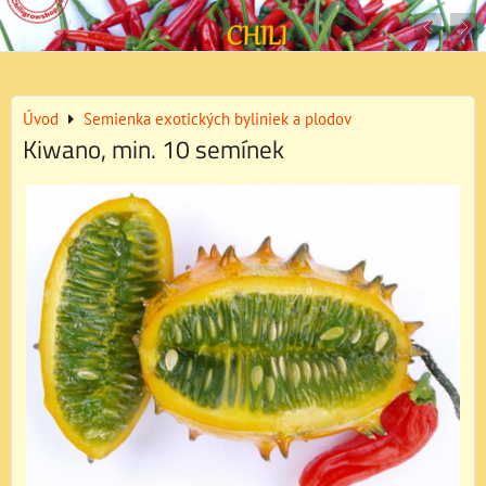
Úvod
Semienka exotických byliniek a plodov
Kiwano, min. 10 semínek