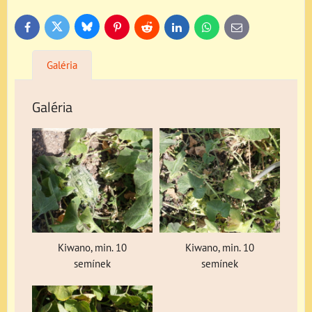
Bluesky
Twitter
Facebook
Pinterest
Reddit
LinkedIn
WhatsApp
E-
mail
Galéria
Galéria
Kiwano, min. 10
Kiwano, min. 10
semínek
semínek