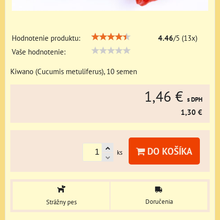
Hodnotenie produktu:
4.46
/
5
(
13
x)
Vaše hodnotenie:
Kiwano (Cucumis metuliferus), 10 semen
1,46 €
s DPH
1,30 €
DO KOŠÍKA
ks
Doručenia
Strážny pes