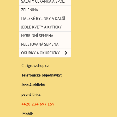
SALÁTY, ČEKANKA A SPOL.
ZELENINA
ITALSKÉ BYLINKY A DALŠÍ
JEDLÉ KVĚTY A KYTIČKY
HYBRIDNÍ SEMENA
PELETOVANÁ SEMENA
OKURKY A OKURČIČKY
Chiligrowshop.cz
Telefonické objednávky:
Jana Audrlická
pevná linka:
+420 234 697 159
Mobil: