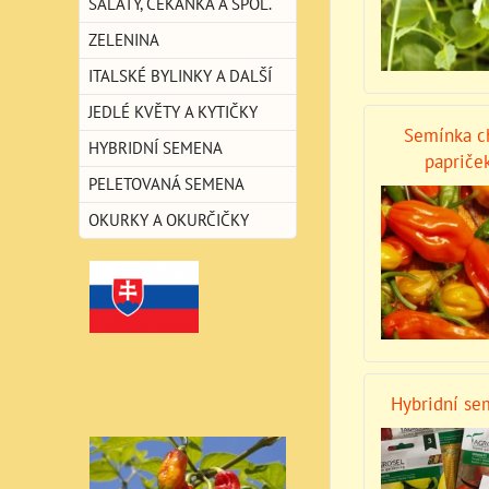
SALÁTY, ČEKANKA A SPOL.
ZELENINA
ITALSKÉ BYLINKY A DALŠÍ
JEDLÉ KVĚTY A KYTIČKY
Semínka ch
HYBRIDNÍ SEMENA
papriče
PELETOVANÁ SEMENA
OKURKY A OKURČIČKY
Hybridní s