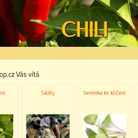
op.cz Vás vítá
ens
Saláty
Semínka ke klíčení