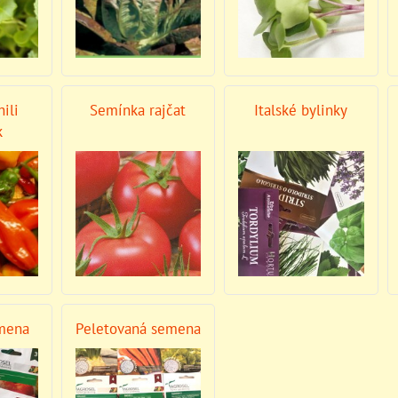
ili
Semínka rajčat
Italské bylinky
k
emena
Peletovaná semena