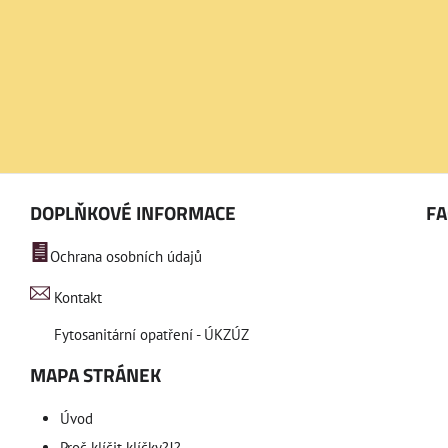
DOPLŇKOVÉ INFORMACE
F
Ochrana osobních údajů
Kontakt
Fytosanitární opatření - ÚKZÚZ
MAPA STRÁNEK
Úvod
Proč klíčit klíčky?!?