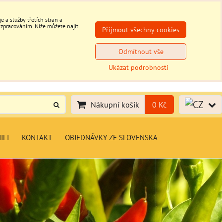
 a služby třetích stran a
 zpracováním. Níže můžete najít
Přijmout všechny cookies
Odmítnout vše
Ukázat podrobnosti
Nákupní košík
0 Kč
ILI
KONTAKT
OBJEDNÁVKY ZE SLOVENSKA