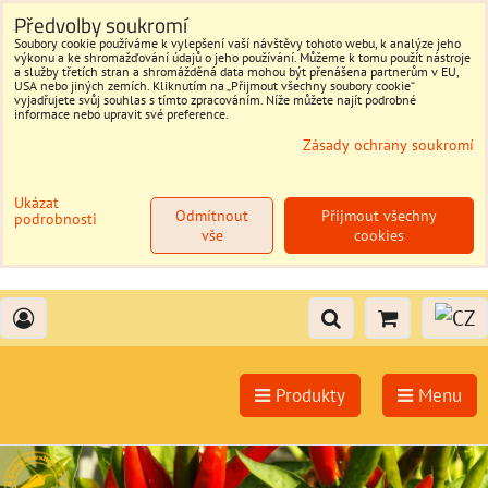
Předvolby soukromí
Soubory cookie používáme k vylepšení vaší návštěvy tohoto webu, k analýze jeho
výkonu a ke shromažďování údajů o jeho používání. Můžeme k tomu použít nástroje
a služby třetích stran a shromážděná data mohou být přenášena partnerům v EU,
USA nebo jiných zemích. Kliknutím na „Přijmout všechny soubory cookie“
vyjadřujete svůj souhlas s tímto zpracováním. Níže můžete najít podrobné
informace nebo upravit své preference.
Zásady ochrany soukromí
Ukázat
Odmítnout
Přijmout všechny
podrobnosti
vše
cookies
Produkty
Menu