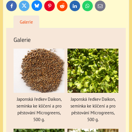
Bluesky
Twitter
Facebook
Pinterest
Reddit
LinkedIn
WhatsApp
E-
mail
Galerie
Galerie
Japonská ředkev Daikon,
Japonská ředkev Daikon,
semínka ke klíčení a pro
semínka ke klíčení a pro
pěstování Microgreens,
pěstování Microgreens,
500 g.
500 g.