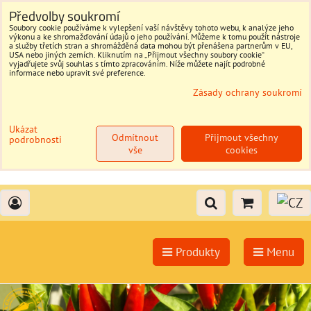
Předvolby soukromí
Soubory cookie používáme k vylepšení vaší návštěvy tohoto webu, k analýze jeho
výkonu a ke shromažďování údajů o jeho používání. Můžeme k tomu použít nástroje
a služby třetích stran a shromážděná data mohou být přenášena partnerům v EU,
USA nebo jiných zemích. Kliknutím na „Přijmout všechny soubory cookie“
vyjadřujete svůj souhlas s tímto zpracováním. Níže můžete najít podrobné
informace nebo upravit své preference.
Zásady ochrany soukromí
Ukázat
Odmítnout
Přijmout všechny
podrobnosti
vše
cookies
Produkty
Menu