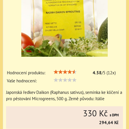
Hodnocení produktu:
4.58
/
5
(
12
x)
Vaše hodnocení:
Japonská ředkev Daikon (Raphanus sativus), semínka ke klíčení a
pro pěstování Microgreens, 500 g. Země původu: Itálie
330 Kč
s DPH
294,64 Kč