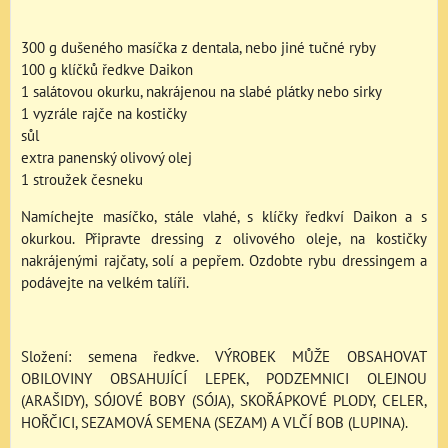
300 g dušeného masíčka z dentala, nebo jiné tučné ryby
100 g klíčků ředkve Daikon
1 salátovou okurku, nakrájenou na slabé plátky nebo sirky
1 vyzrále rajče na kostičky
sůl
extra panenský olivový olej
1 stroužek česneku
Namíchejte masíčko, stále vlahé, s klíčky ředkví Daikon a s
okurkou. Připravte dressing z olivového oleje, na kostičky
nakrájenými rajčaty, solí a pepřem. Ozdobte rybu dressingem a
podávejte na velkém talíři.
Složení: semena ředkve. VÝROBEK MŮŽE OBSAHOVAT
OBILOVINY OBSAHUJÍCÍ LEPEK, PODZEMNICI OLEJNOU
(ARAŠIDY), SÓJOVÉ BOBY (SÓJA), SKOŘÁPKOVÉ PLODY, CELER,
HOŘČICI, SEZAMOVÁ SEMENA (SEZAM) A VLČÍ BOB (LUPINA).