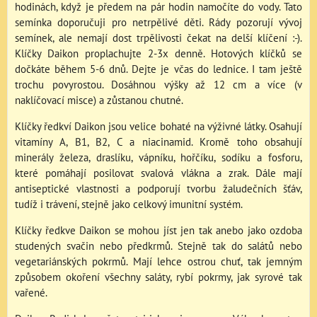
hodinách, když je předem na pár hodin namočíte do vody. Tato
semínka doporučuji pro netrpělivé děti. Rády pozorují vývoj
semínek, ale nemají dost trpělivosti čekat na delší klíčení :-).
Klíčky Daikon proplachujte 2-3x denně. Hotových klíčků se
dočkáte během 5-6 dnů. Dejte je včas do lednice. I tam ještě
trochu povyrostou. Dosáhnou výšky až 12 cm a více (v
naklíčovací misce) a zůstanou chutné.
Klíčky ředkví Daikon jsou velice bohaté na výživné látky. Osahují
vitamíny A, B1, B2, C a niacinamid. Kromě toho obsahují
minerály železa, draslíku, vápníku, hořčíku, sodíku a fosforu,
které pomáhají posilovat svalová vlákna a zrak. Dále mají
antiseptické vlastnosti a podporují tvorbu žaludečních šťáv,
tudíž i trávení, stejně jako celkový imunitní systém.
Klíčky ředkve Daikon se mohou jíst jen tak anebo jako ozdoba
studených svačin nebo předkrmů. Stejně tak do salátů nebo
vegetariánských pokrmů. Mají lehce ostrou chuť, tak jemným
způsobem okoření všechny saláty, rybí pokrmy, jak syrové tak
vařené.