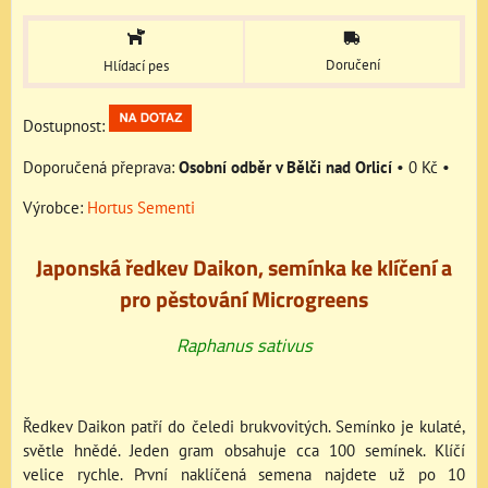
Doručení
Hlídací pes
Dostupnost:
Osobní odběr v Bělči nad Orlicí
•
0 Kč
•
Výrobce:
Hortus Sementi
Japonská ředkev Daikon, semínka ke klíčení a
pro pěstování Microgreens
Raphanus sativus
Ředkev Daikon patří do čeledi brukvovitých. Semínko je kulaté,
světle hnědé. Jeden gram obsahuje cca 100 semínek. Klíčí
velice rychle. První naklíčená semena najdete už po 10