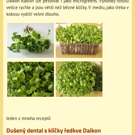
Daikon Radish lze pěstovat i jako microgreens. Výhonky rostou
velice rychle a jsou větší než bězné klíčky. V mediu, jako třeba v
kokosu vydrží velmi dlouho.
Jeden z mnoha receptů
Dušený dental s klíčky ředkve Daikon