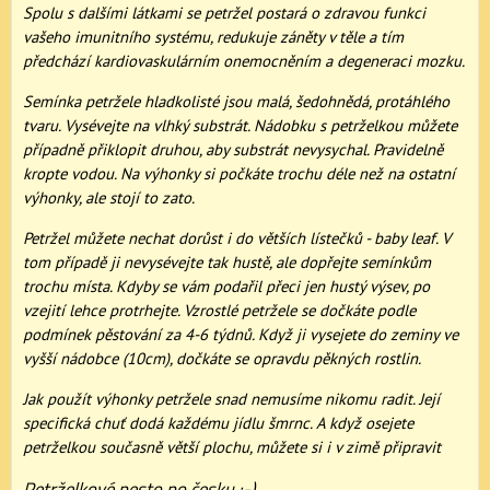
Spolu s dalšími látkami se petržel postará o zdravou funkci
vašeho imunitního systému, redukuje záněty v těle a tím
předchází kardiovaskulárním onemocněním a degeneraci mozku.
Semínka petržele hladkolisté jsou malá, šedohnědá, protáhlého
tvaru. Vysévejte na vlhký substrát. Nádobku s petrželkou můžete
případně přiklopit druhou, aby substrát nevysychal. Pravidelně
kropte vodou. Na výhonky si počkáte trochu déle než na ostatní
výhonky, ale stojí to zato.
Petržel můžete nechat dorůst i do větších lístečků - baby leaf. V
tom případě ji nevysévejte tak hustě, ale dopřejte semínkům
trochu místa. Kdyby se vám podařil přeci jen hustý výsev, po
vzejití lehce protrhejte. Vzrostlé petržele se dočkáte podle
podmínek pěstování za 4-6 týdnů. Když ji vysejete do zeminy ve
vyšší nádobce (10cm), dočkáte se opravdu pěkných rostlin.
Jak použít výhonky petržele snad nemusíme nikomu radit. Její
specifická chuť dodá každému jídlu šmrnc. A když osejete
petrželkou současně větší plochu, můžete si i v zimě připravit
Petrželkové pesto po česku :-)