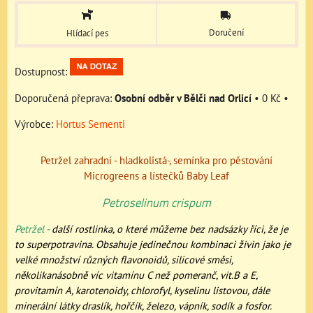
Doručení
Hlídací pes
Dostupnost:
Osobní odběr v Bělči nad Orlicí
•
0 Kč
•
Výrobce:
Hortus Sementi
Petržel zahradní - hladkolistá-, semínka pro pěstování
Microgreens a lístečků Baby Leaf
Petroselinum crispum
Petržel -
další rostlinka, o které můžeme bez nadsázky říci, že je
to superpotravina. Obsahuje jedinečnou kombinaci živin jako je
velké množství různých flavonoidů, silicové směsi,
několikanásobně víc vitamínu C než pomeranč, vit.B a E,
provitamín A, karotenoidy, chlorofyl, kyselinu listovou, dále
minerální látky draslík, hořčík, železo, vápník, sodík a fosfor.