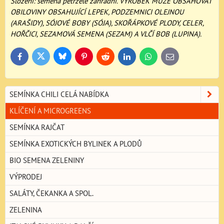
Složení: semena petržele zahradní. VÝROBEK MŮŽE OBSAHOVAT
OBILOVINY OBSAHUJÍCÍ LEPEK, PODZEMNICI OLEJNOU
(ARAŠIDY), SÓJOVÉ BOBY (SÓJA), SKOŘÁPKOVÉ PLODY, CELER,
HOŘČICI, SEZAMOVÁ SEMENA (SEZAM) A VLČÍ BOB (LUPINA).
Bluesky
Twitter
Facebook
Pinterest
Reddit
LinkedIn
WhatsApp
E-
mail
SEMÍNKA CHILI CELÁ NABÍDKA
KLÍČENÍ A MICROGREENS
SEMÍNKA RAJČAT
SEMÍNKA EXOTICKÝCH BYLINEK A PLODŮ
BIO SEMENA ZELENINY
VÝPRODEJ
SALÁTY, ČEKANKA A SPOL.
ZELENINA