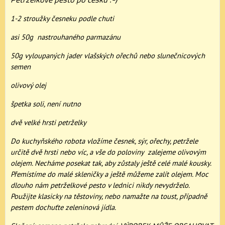
1-2 stroužky česneku podle chuti
asi 50g nastrouhaného parmazánu
50g vyloupaných jader vlašských ořechů nebo slunečnicových
semen
olivový olej
špetka soli, není nutno
dvě velké hrsti petrželky
Do kuchyňského robota vložíme česnek, sýr, ořechy, petržele
určitě dvě hrsti nebo víc, a vše do poloviny zalejeme olivovým
olejem. Necháme posekat tak, aby zůstaly ještě celé malé kousky.
Přemístíme do malé skleničky a ještě můžeme zalít olejem. Moc
dlouho nám petrželkové pesto v lednici nikdy nevydrželo.
Použijte klasicky na těstoviny, nebo namažte na toust, případně
pestem dochuťte zeleninová jídla.