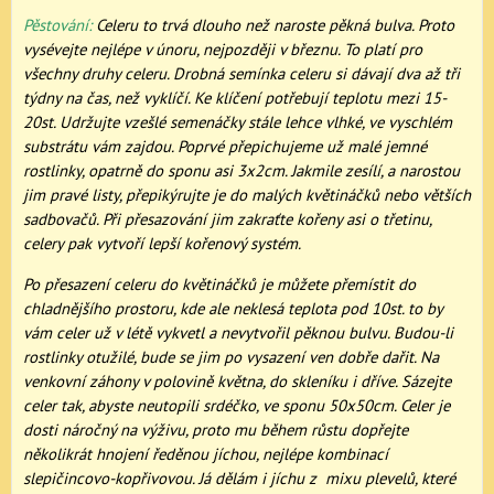
Pěstování:
Celeru to trvá dlouho než naroste pěkná bulva. Proto
vysévejte nejlépe v únoru, nejpozději v březnu. To platí pro
všechny druhy celeru. Drobná semínka celeru si dávají dva až tři
týdny na čas, než vyklíčí. Ke klíčení potřebují teplotu mezi 15-
20st. Udržujte vzešlé semenáčky stále lehce vlhké, ve vyschlém
substrátu vám zajdou. Poprvé přepichujeme už malé jemné
rostlinky, opatrně do sponu asi 3x2cm. Jakmile zesílí, a narostou
jim pravé listy, přepikýrujte je do malých květináčků nebo větších
sadbovačů. Při přesazování jim zakraťte kořeny asi o třetinu,
celery pak vytvoří lepší kořenový systém.
Po přesazení celeru do květináčků je můžete přemístit do
chladnějšího prostoru, kde ale neklesá teplota pod 10st. to by
vám celer už v létě vykvetl a nevytvořil pěknou bulvu. Budou-li
rostlinky otužilé, bude se jim po vysazení ven dobře dařit. Na
venkovní záhony v polovině května, do skleníku i dříve. Sázejte
celer tak, abyste neutopili srdéčko, ve sponu 50x50cm. Celer je
dosti náročný na výživu, proto mu během růstu dopřejte
několikrát hnojení ředěnou jíchou, nejlépe kombinací
slepičincovo-kopřivovou. Já dělám i jíchu z mixu plevelů, které