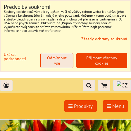
Předvolby soukromí
Soubory cookie používáme k vylepšení vaší návštěvy tohoto webu, k analýze jeho
výkonu a ke shromažďování údajů o jeho používání. Můžeme k tomu použít nástroje
a služby třetích stran a shromážděná data mohou být přenášena partnerům v EU,
USA nebo jiných zemích. Kliknutím na „Přijmout všechny soubory cookie“
vyjadřujete svůj souhlas s tímto zpracováním. Níže můžete najít podrobné
informace nebo upravit své preference.
Zásady ochrany soukromí
Ukázat
Odmítnout
Přijmout všechny
podrobnosti
vše
cookies
Produkty
Menu