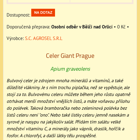
Dostupnost:
Osobní odběr v Bělči nad Orlicí
•
0 Kč
•
Výrobce:
S.C. AGROSEL S.R.L
Celer Giant Prague
Apium graveolens
Bulvový celer je zdrojem mnoha minerálů a vitamínů, a také
důležité vlákniny. Je s ním trochu piplačka, než se vypěstuje, ale
stojí za to. Bulvovému celeru můžete během jeho růstu opatrně
otrhávat menší množství vnějších listů, a máte voňavou přílohu
do polévek. Taková bramboračka nebo zeleninová polévka bez
listů celeru není "ono". Nebo také lístky celeru jemně nasekám a
syrové je nasypu na jakýkoliv salát. Přidám tím salátu velké
množství vitamínu C, a minerály jako vápník, draslík, hořčík a
fosfor. A chlorofyl, a další látky tělu prospěšné.