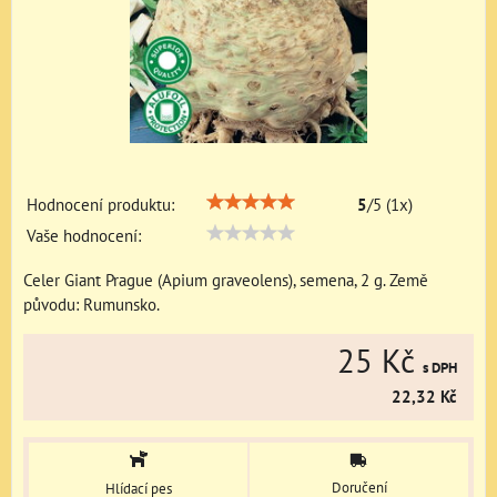
Hodnocení produktu:
5
/
5
(
1
x)
Vaše hodnocení:
Celer Giant Prague (Apium graveolens), semena, 2 g. Země
původu: Rumunsko.
25 Kč
s DPH
22,32 Kč
Doručení
Hlídací pes