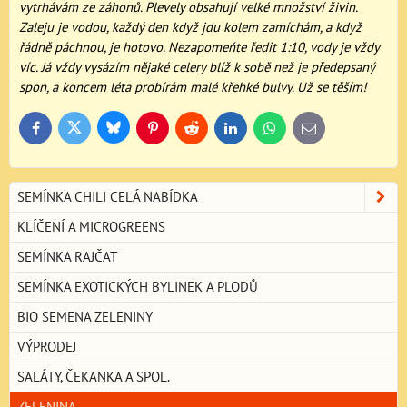
vytrhávám ze záhonů. Plevely obsahují velké množství živin.
Zaleju je vodou, každý den když jdu kolem zamíchám, a když
řádně páchnou, je hotovo. Nezapomeňte ředit 1:10, vody je vždy
víc. Já vždy vysázím nějaké celery blíž k sobě než je předepsaný
spon, a koncem léta probírám malé křehké bulvy. Už se těším!
Bluesky
Twitter
Facebook
Pinterest
Reddit
LinkedIn
WhatsApp
E-
mail
SEMÍNKA CHILI CELÁ NABÍDKA
KLÍČENÍ A MICROGREENS
SEMÍNKA RAJČAT
SEMÍNKA EXOTICKÝCH BYLINEK A PLODŮ
BIO SEMENA ZELENINY
VÝPRODEJ
SALÁTY, ČEKANKA A SPOL.
ZELENINA