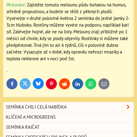
Pěstování:
Zajistěte tomuto melounu půdu bohatou na humus,
středně propustnou, a budete se těšit z pěkných plodů.
Vysévejte v druhé polovině května 2 semínka do jedné jamky 2-
3cm hluboko. Rostliny můžete vyvést na podporu, například kari
síť. Zalévejte hojně, ale ne na listy. Melouny zrají přibližně po 1
měsíci od chvíle, kdy se plody objevily. Rostlinky si můžete také
předpěstovat. Trvá jim to asi 6 týdnů, čili v polovině dubna
začněte. Vysazujte až v době, kdy opravdu nehrozí mrazíky a
teplota neklesne ani v noci pod 5st.
.
Bluesky
Twitter
Facebook
Pinterest
Reddit
LinkedIn
WhatsApp
E-
mail
SEMÍNKA CHILI CELÁ NABÍDKA
KLÍČENÍ A MICROGREENS
SEMÍNKA RAJČAT