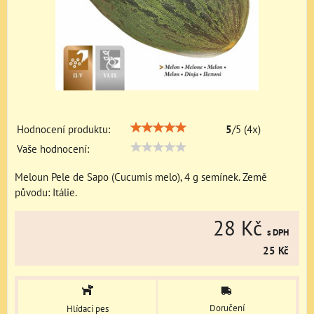
Hodnocení produktu:
5
/
5
(
4
x)
Vaše hodnocení:
Meloun Pele de Sapo (Cucumis melo), 4 g semínek. Země
původu: Itálie.
28 Kč
s DPH
25 Kč
Doručení
Hlídací pes