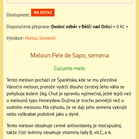
Dostupnost:
Osobní odběr v Bělči nad Orlicí
•
0 Kč
•
Výrobce:
Hortus Sementi
Meloun Pele de Sapo, semena
Cucumis melo
Tento meloun pochází ze Španělska, kde se mu přezdívá
Vánoční meloun, protože vydrží dlouho čerstvý. Jeho váha se
pohybuje kolem 2kg. Chuť je opravdu vyjímečná, ještě lepší než
u melounů typu Honeydew. Dužina je trochu pevnější než u
vodního melounu. Má výhodu, že se dají jeho semena vykrojit
nebo vyškrabat podobně jako u dýně.
Tento meloun obsahuje cenné antioxidanty, je močopudný,
takže čistí ledviny. obsahuje vitamíny řady B, vit.C, a A.