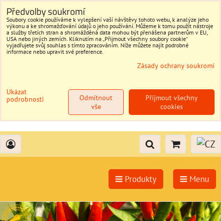
Předvolby soukromí
Soubory cookie používáme k vylepšení vaší návštěvy tohoto webu, k analýze jeho
výkonu a ke shromažďování údajů o jeho používání. Můžeme k tomu použít nástroje
a služby třetích stran a shromážděná data mohou být přenášena partnerům v EU,
USA nebo jiných zemích. Kliknutím na „Přijmout všechny soubory cookie“
vyjadřujete svůj souhlas s tímto zpracováním. Níže můžete najít podrobné
informace nebo upravit své preference.
Zásady ochrany soukromí
Ukázat
Odmítnout
Přijmout všechny
podrobnosti
vše
cookies
Produkty
Menu