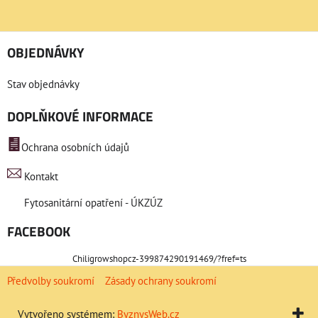
OBJEDNÁVKY
Stav objednávky
DOPLŇKOVÉ INFORMACE
Ochrana osobních údajů
Kontakt
Fytosanitární opatření - ÚKZÚZ
FACEBOOK
Chiligrowshopcz-399874290191469/?fref=ts
Předvolby soukromí
Zásady ochrany soukromí
Vytvořeno systémem:
ByznysWeb.cz