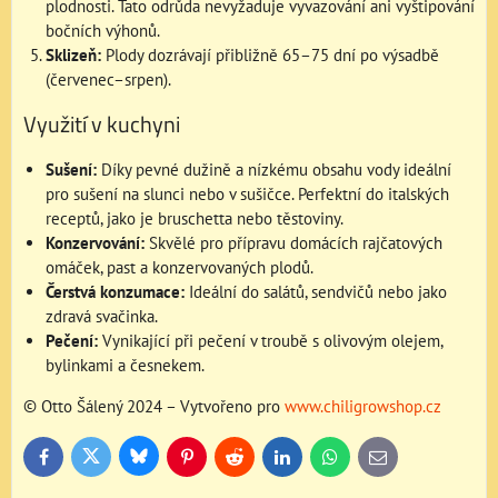
plodnosti. Tato odrůda nevyžaduje vyvazování ani vyštipování
bočních výhonů.
Sklizeň:
Plody dozrávají přibližně 65–75 dní po výsadbě
(červenec–srpen).
Využití v kuchyni
Sušení:
Díky pevné dužině a nízkému obsahu vody ideální
pro sušení na slunci nebo v sušičce. Perfektní do italských
receptů, jako je bruschetta nebo těstoviny.
Konzervování:
Skvělé pro přípravu domácích rajčatových
omáček, past a konzervovaných plodů.
Čerstvá konzumace:
Ideální do salátů, sendvičů nebo jako
zdravá svačinka.
Pečení:
Vynikající při pečení v troubě s olivovým olejem,
bylinkami a česnekem.
© Otto Šálený 2024 – Vytvořeno pro
www.chiligrowshop.cz
Bluesky
Twitter
Facebook
Pinterest
Reddit
LinkedIn
WhatsApp
E-
mail