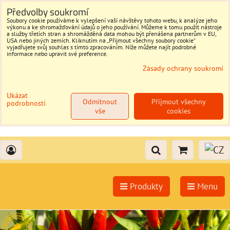
Předvolby soukromí
Soubory cookie používáme k vylepšení vaší návštěvy tohoto webu, k analýze jeho
výkonu a ke shromažďování údajů o jeho používání. Můžeme k tomu použít nástroje
a služby třetích stran a shromážděná data mohou být přenášena partnerům v EU,
USA nebo jiných zemích. Kliknutím na „Přijmout všechny soubory cookie“
vyjadřujete svůj souhlas s tímto zpracováním. Níže můžete najít podrobné
informace nebo upravit své preference.
Zásady ochrany soukromí
Ukázat
Odmítnout
Přijmout všechny
podrobnosti
vše
cookies
Produkty
Menu