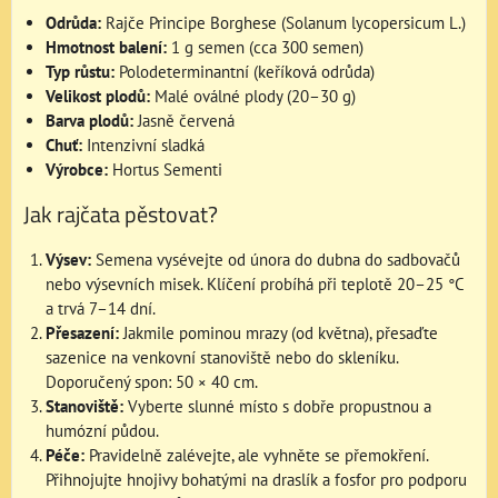
Odrůda:
Rajče Principe Borghese (Solanum lycopersicum L.)
Hmotnost balení:
1 g semen (cca 300 semen)
Typ růstu:
Polodeterminantní (keříková odrůda)
Velikost plodů:
Malé oválné plody (20–30 g)
Barva plodů:
Jasně červená
Chuť:
Intenzivní sladká
Výrobce:
Hortus Sementi
Jak rajčata pěstovat?
Výsev:
Semena vysévejte od února do dubna do sadbovačů
nebo výsevních misek. Klíčení probíhá při teplotě 20–25 °C
a trvá 7–14 dní.
Přesazení:
Jakmile pominou mrazy (od května), přesaďte
sazenice na venkovní stanoviště nebo do skleníku.
Doporučený spon: 50 × 40 cm.
Stanoviště:
Vyberte slunné místo s dobře propustnou a
humózní půdou.
Péče:
Pravidelně zalévejte, ale vyhněte se přemokření.
Přihnojujte hnojivy bohatými na draslík a fosfor pro podporu