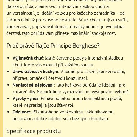
italská odrůda, známá svou intenzivní sladkou chutí a
univerzálností, je ideální volbou pro každého zahradníka – od
začátečníků až po zkušené pěstitele. Ať už chcete rajčata sušit,
konzervovat, připravovat domácí omáčky nebo si je vychutnat
čerstvá, tato odrůda vám přinese maximální spokojenost.
Proč právě Rajče Principe Borghese?
Výjimečná chuť:
Jasně červené plody s intenzivní sladkou
chutí, které vás okouzlí při každém soustu.
Univerzálnost v kuchyni:
Vhodné pro sušení, konzervování,
přípravu omáček i čerstvou konzumaci.
Nenáročné pěstování:
Tato keříková odrůda je ideální i pro
začátečníky. Nepotřebuje vyvazování ani vyštipování výhonů.
Vysoký výnos:
Přináší bohatou úrodu kompaktních plodů,
které nepraskají a jsou šťavnaté.
Odolnost:
Přizpůsobené venkovnímu i skleníkovému
pěstování a dobře odolné vůči běžným chorobám.
Specifikace produktu