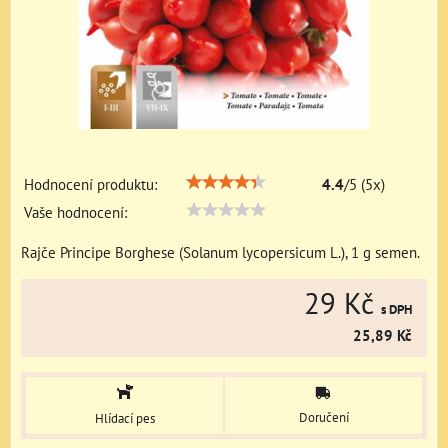
Hodnocení produktu:
4.4
/
5
(
5
x)
Vaše hodnocení:
Rajče Principe Borghese (Solanum lycopersicum L.), 1 g semen.
29 Kč
s DPH
25,89 Kč
Doručení
Hlídací pes