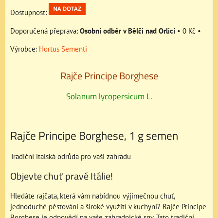
Dostupnost:
Osobní odběr v Bělči nad Orlicí
•
0 Kč
•
Výrobce:
Hortus Sementi
Rajče Principe Borghese
Solanum lycopersicum L.
Rajče Principe Borghese, 1 g semen
Tradiční italská odrůda pro vaši zahradu
Objevte chuť pravé Itálie!
Hledáte rajčata, která vám nabídnou výjimečnou chuť,
jednoduché pěstování a široké využití v kuchyni? Rajče Principe
Borghese je odpovědí na vaše zahradnické sny. Tato tradiční