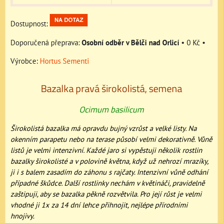
Dostupnost:
Osobní odběr v Bělči nad Orlicí
•
0 Kč
•
Výrobce:
Hortus Sementi
Bazalka pravá širokolistá, semena
Ocimum basilicum
Širokolistá bazalka má opravdu bujný vzrůst a velké listy. Na
okenním parapetu nebo na terase působí velmi dekorativně. Vůně
listů je velmi intenzivní. Každé jaro si vypěstuji několik rostlin
bazalky širokolisté a v polovině května, když už nehrozí mrazíky,
ji i s balem zasadím do záhonu s rajčaty. Intenzivní vůně odhání
případné škůdce. Další rostlinky nechám v květináči, pravidelně
zaštipuji, aby se bazalka pěkně rozvětvila. Pro její růst je velmi
vhodné ji 1x za 14 dní lehce přihnojit, nejlépe přírodními
hnojivy.