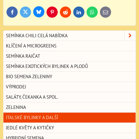
Bluesky
Twitter
Facebook
Pinterest
Reddit
LinkedIn
WhatsApp
E-
mail
SEMÍNKA CHILI CELÁ NABÍDKA
KLÍČENÍ A MICROGREENS
SEMÍNKA RAJČAT
SEMÍNKA EXOTICKÝCH BYLINEK A PLODŮ
BIO SEMENA ZELENINY
VÝPRODEJ
SALÁTY, ČEKANKA A SPOL.
ZELENINA
ITALSKÉ BYLINKY A DALŠÍ
JEDLÉ KVĚTY A KYTIČKY
HYBRIDNÍ SEMENA