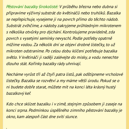
Pěstování bazalky širokolisté:
V průběhu března nebo dubna si
připravíme výživný substrát do květináčů nebo truhlíků. Bazalka
se nepřepichuje, vysejeme ji na povrch přímo do těchto nádob.
Substrát zvlhčíme, a nádoby zakryjeme průhledným mikrotenem
s několika otvůrky pro dýchání. Kontrolujeme pravidelně, zda
povrch s vysetými semínky nevyschl. Podle potřeby opatrně
mlžíme vodou. Za několik dní se objeví drobné lístečky, to už
mikroten odstraníme. Po celou dobu klíčení potřebuje bazalka
světlo. V květináči ji raději zalévejte do misky, a vodu nenechte
dlouho stát. Kořínky bazalky rády uhnívají.
Necháme vyrůst tři až čtyři patra listů, pak odštípneme vrcholové
lístečky. Bazalka se rozvětví a my máme větší úrodu. Pokud se o
ni budete dobře starat, můžete mít na konci léta krásný hustý
bazalkový keř.
Kdo chce sklízet bazalku i v zimě, stejným způsobem ji zaseje na
konci srpna. Podmínkou úspěšného zimního pěstování bazalky je
okno, kam alespoň část dne svítí slunce.
.