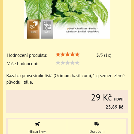
Hodnocení produktu:
5
/
5
(
1
x)
Vaše hodnocení:
Bazalka pravá širokolistá (Ocimum basilicum), 1 g semen. Země
původu: Itálie.
29 Kč
s DPH
25,89 Kč
Doručení
Hlídací pes