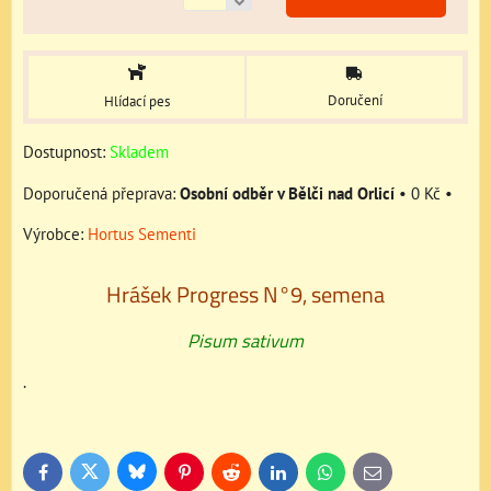
Doručení
Hlídací pes
Dostupnost:
Skladem
Osobní odběr v Bělči nad Orlicí
•
0 Kč
•
Výrobce:
Hortus Sementi
Hrášek Progress N°9, semena
Pisum sativum
.
Bluesky
Twitter
Facebook
Pinterest
Reddit
LinkedIn
WhatsApp
E-
mail