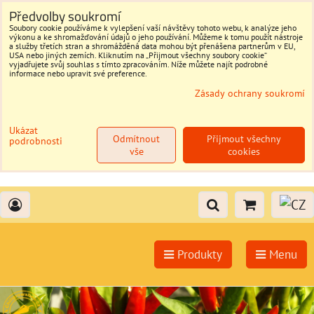
Předvolby soukromí
Soubory cookie používáme k vylepšení vaší návštěvy tohoto webu, k analýze jeho
výkonu a ke shromažďování údajů o jeho používání. Můžeme k tomu použít nástroje
a služby třetích stran a shromážděná data mohou být přenášena partnerům v EU,
USA nebo jiných zemích. Kliknutím na „Přijmout všechny soubory cookie“
vyjadřujete svůj souhlas s tímto zpracováním. Níže můžete najít podrobné
informace nebo upravit své preference.
Zásady ochrany soukromí
Ukázat
Odmítnout
Přijmout všechny
podrobnosti
vše
cookies
Produkty
Menu