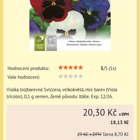
Hodnocení produktu:
5
/
5
(
1
x)
Vaše hodnocení:
Violka trojbarevná Svizzera, velkokvětá, mix barev (Viola
tricolor), 0,1 g semen. Země původu: Itálie. Exp. 12/26.
20,30 Kč
s DPH
18,13 Kč
29 Kč
s DPH
Sleva
8,70 Kč