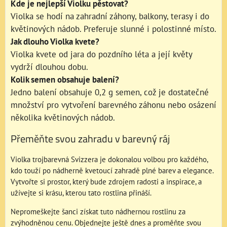
Kde je nejlepší Violku pěstovat?
Violka se hodí na zahradní záhony, balkony, terasy i do
květinových nádob. Preferuje slunné i polostinné místo.
Jak dlouho Violka kvete?
Violka kvete od jara do pozdního léta a její květy
vydrží dlouhou dobu.
Kolik semen obsahuje balení?
Jedno balení obsahuje 0,2 g semen, což je dostatečné
množství pro vytvoření barevného záhonu nebo osázení
několika květinových nádob.
Přeměňte svou zahradu v barevný ráj
Violka trojbarevná Svizzera je dokonalou volbou pro každého,
kdo touží po nádherně kvetoucí zahradě plné barev a elegance.
Vytvořte si prostor, který bude zdrojem radosti a inspirace, a
užívejte si krásu, kterou tato rostlina přináší.
Nepromeškejte šanci získat tuto nádhernou rostlinu za
zvýhodněnou cenu. Objednejte ještě dnes a proměňte svou