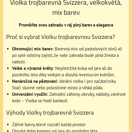
Violka trojbarevná Svizzera, velkokvětá,
mix barev
Proměňte svou zahradu v ráj plný barev a elegance
Proč si vybrat Violku trojbarevnou Svizzera?
Ohromující mix barev:
Barevný mix od pastelových tónů až
po syté odstíny zajistí, že vaše zahrada bude plná života a
radosti.
Velké a výrazné květy:
Nepřetržitá krása od jara až do
pozdního léta díky velkým a dlouho kvetoucím květům.
Nenáročná na pěstování:
Ideální volba i pro začátečníky.
Stačí slunné nebo polostinné místo a vlhká půda.
Univerzální využití:
Zahradní záhony, obruby, nádoby, závěsné
koše – Violka se hodí kamkoli.
Výhody Violky trojbarevné Svizzera
Zářivé barvy, které rozzáří každý prostor
Dlouhá doba kvetení od jara do pozdního léta