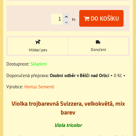
DO KOŠÍKU
ks
Doručení
Hlídací pes
Dostupnost:
Skladem
Osobní odběr v Bělči nad Orlicí
•
0 Kč
•
Výrobce:
Hortus Sementi
Violka trojbarevná Svizzera, velkokvětá, mix
barev
Viola tricolor