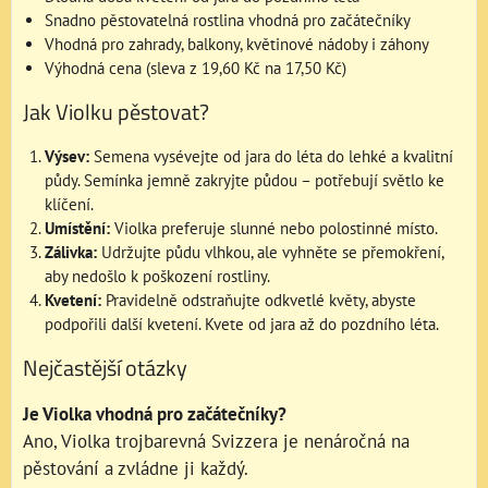
Snadno pěstovatelná rostlina vhodná pro začátečníky
Vhodná pro zahrady, balkony, květinové nádoby i záhony
Výhodná cena (sleva z 19,60 Kč na 17,50 Kč)
Jak Violku pěstovat?
Výsev:
Semena vysévejte od jara do léta do lehké a kvalitní
půdy. Semínka jemně zakryjte půdou – potřebují světlo ke
klíčení.
Umístění:
Violka preferuje slunné nebo polostinné místo.
Zálivka:
Udržujte půdu vlhkou, ale vyhněte se přemokření,
aby nedošlo k poškození rostliny.
Kvetení:
Pravidelně odstraňujte odkvetlé květy, abyste
podpořili další kvetení. Kvete od jara až do pozdního léta.
Nejčastější otázky
Je Violka vhodná pro začátečníky?
Ano, Violka trojbarevná Svizzera je nenáročná na
pěstování a zvládne ji každý.