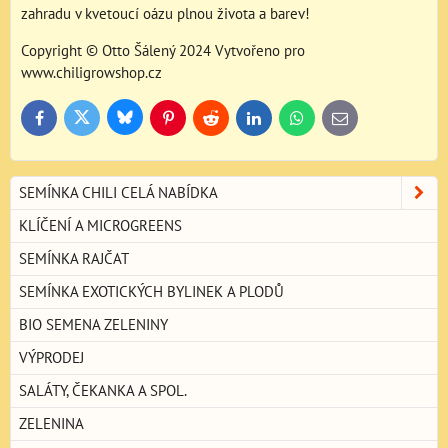
zahradu v kvetoucí oázu plnou života a barev!
Copyright © Otto Šálený 2024 Vytvořeno pro
www.chiligrowshop.cz
Bluesky
Twitter
Facebook
Pinterest
Reddit
LinkedIn
WhatsApp
E-
mail
SEMÍNKA CHILI CELÁ NABÍDKA
KLÍČENÍ A MICROGREENS
SEMÍNKA RAJČAT
SEMÍNKA EXOTICKÝCH BYLINEK A PLODŮ
BIO SEMENA ZELENINY
VÝPRODEJ
SALÁTY, ČEKANKA A SPOL.
ZELENINA