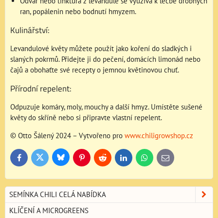
Odvar nebo tinktura z levandule se využívá k léčbě drobných
ran, popálenin nebo bodnutí hmyzem.
Kulinářství:
Levandulové květy můžete použít jako koření do sladkých i
slaných pokrmů. Přidejte ji do pečení, domácích limonád nebo
čajů a obohaťte své recepty o jemnou květinovou chuť.
Přírodní repelent:
Odpuzuje komáry, moly, mouchy a další hmyz. Umístěte sušené
květy do skříně nebo si připravte vlastní repelent.
© Otto Šálený 2024 – Vytvořeno pro
www.chiligrowshop.cz
Bluesky
Twitter
Facebook
Pinterest
Reddit
LinkedIn
WhatsApp
E-
mail
SEMÍNKA CHILI CELÁ NABÍDKA
KLÍČENÍ A MICROGREENS