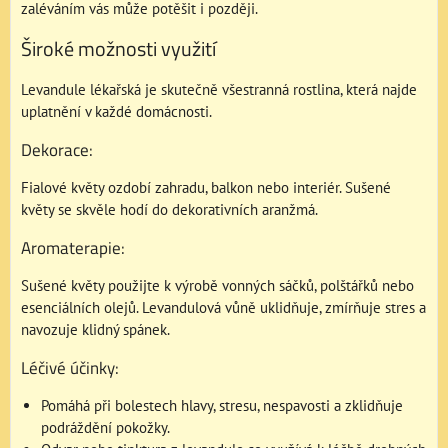
zaléváním vás může potěšit i později.
Široké možnosti využití
Levandule lékařská je skutečně všestranná rostlina, která najde
uplatnění v každé domácnosti.
Dekorace:
Fialové květy ozdobí zahradu, balkon nebo interiér. Sušené
květy se skvěle hodí do dekorativních aranžmá.
Aromaterapie:
Sušené květy použijte k výrobě vonných sáčků, polštářků nebo
esenciálních olejů. Levandulová vůně uklidňuje, zmírňuje stres a
navozuje klidný spánek.
Léčivé účinky:
Pomáhá při bolestech hlavy, stresu, nespavosti a zklidňuje
podráždění pokožky.