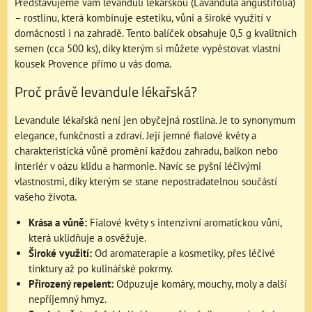
Představujeme vám levanduli lékařskou (Lavandula angustifolia)
– rostlinu, která kombinuje estetiku, vůni a široké využití v
domácnosti i na zahradě. Tento balíček obsahuje 0,5 g kvalitních
semen (cca 500 ks), díky kterým si můžete vypěstovat vlastní
kousek Provence přímo u vás doma.
Proč právě levandule lékařská?
Levandule lékařská není jen obyčejná rostlina. Je to synonymum
elegance, funkčnosti a zdraví. Její jemné fialové květy a
charakteristická vůně promění každou zahradu, balkon nebo
interiér v oázu klidu a harmonie. Navíc se pyšní léčivými
vlastnostmi, díky kterým se stane nepostradatelnou součástí
vašeho života.
Krása a vůně:
Fialové květy s intenzivní aromatickou vůní,
která uklidňuje a osvěžuje.
Široké využití:
Od aromaterapie a kosmetiky, přes léčivé
tinktury až po kulinářské pokrmy.
Přirozený repelent:
Odpuzuje komáry, mouchy, moly a další
nepříjemný hmyz.