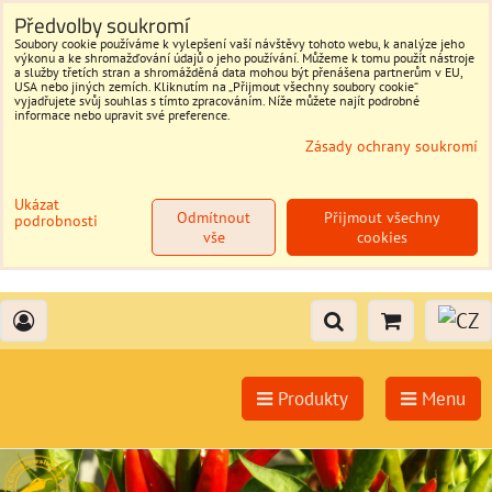
Předvolby soukromí
Soubory cookie používáme k vylepšení vaší návštěvy tohoto webu, k analýze jeho
výkonu a ke shromažďování údajů o jeho používání. Můžeme k tomu použít nástroje
a služby třetích stran a shromážděná data mohou být přenášena partnerům v EU,
USA nebo jiných zemích. Kliknutím na „Přijmout všechny soubory cookie“
vyjadřujete svůj souhlas s tímto zpracováním. Níže můžete najít podrobné
informace nebo upravit své preference.
Zásady ochrany soukromí
Ukázat
Odmítnout
Přijmout všechny
podrobnosti
vše
cookies
Produkty
Menu