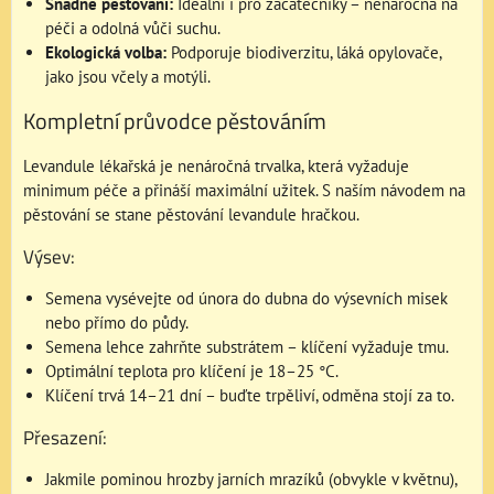
Snadné pěstování:
Ideální i pro začátečníky – nenáročná na
péči a odolná vůči suchu.
Ekologická volba:
Podporuje biodiverzitu, láká opylovače,
jako jsou včely a motýli.
Kompletní průvodce pěstováním
Levandule lékařská je nenáročná trvalka, která vyžaduje
minimum péče a přináší maximální užitek. S naším návodem na
pěstování se stane pěstování levandule hračkou.
Výsev:
Semena vysévejte od února do dubna do výsevních misek
nebo přímo do půdy.
Semena lehce zahrňte substrátem – klíčení vyžaduje tmu.
Optimální teplota pro klíčení je 18–25 °C.
Klíčení trvá 14–21 dní – buďte trpěliví, odměna stojí za to.
Přesazení:
Jakmile pominou hrozby jarních mrazíků (obvykle v květnu),