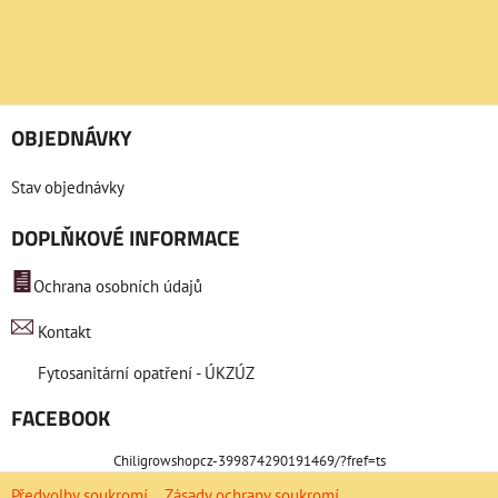
OBJEDNÁVKY
Stav objednávky
DOPLŇKOVÉ INFORMACE
Ochrana osobních údajů
Kontakt
Fytosanitární opatření - ÚKZÚZ
FACEBOOK
Chiligrowshopcz-399874290191469/?fref=ts
Předvolby soukromí
Zásady ochrany soukromí