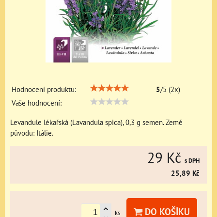
Hodnocení produktu:
5
/
5
(
2
x)
Vaše hodnocení:
Levandule lékařská (Lavandula spica), 0,3 g semen. Země
původu: Itálie.
29 Kč
s DPH
25,89 Kč
DO KOŠÍKU
ks