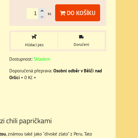
DO KOŠÍKU
ks
Doručení
Hlídací pes
Dostupnost:
Skladem
Osobní odběr v Bělči nad
Orlicí
•
0 Kč
•
i chili papričkami
utou
, známou také jako "divoké zlato" z Peru. Tato