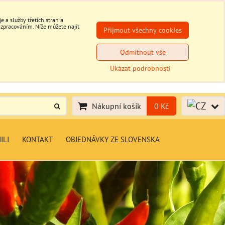
 a služby třetích stran a
 zpracováním. Níže můžete najít
Přijmout všechny cookies
Odmítnout vše
Ukázat podrobnosti
Nákupní košík
0 Kč
ILI
KONTAKT
OBJEDNÁVKY ZE SLOVENSKA