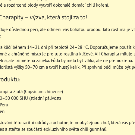
 a rozdrcené plody vytvoří dokonalé domácí chili koření.
Charapity – výzva, která stojí za to!
duje důslednou péči, ale odmění vás bohatou úrodou. Tato rostlina je v
.
klíčí během 14–21 dní při teplotě 24–28 °C. Doporučujeme použít klíč
né a chráněné místo je pro tuto rostlinu klíčové. Aji Charapita miluje 
lná, ale přiměřená zálivka. Půda by měla být vlhká, ale ne přemokřená.
orůstá výšky 50–70 cm a tvoří hustý keřík. Při správné péči může být pě
roduktu:
arapita žlutá (Capsicum chinense)
–50 000 SHU (střední pálivost)
Peru
en
stování této raritní odrůdy a ochutnejte neobyčejnou chuť, která vás p
es a staňte se součástí exkluzivního světa chili gurmánů.