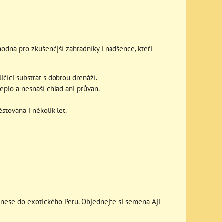
hodná pro zkušenější zahradníky i nadšence, kteří
ící substrát s dobrou drenáží.
teplo a nesnáší chlad ani průvan.
stována i několik let.
řenese do exotického Peru. Objednejte si semena Aji