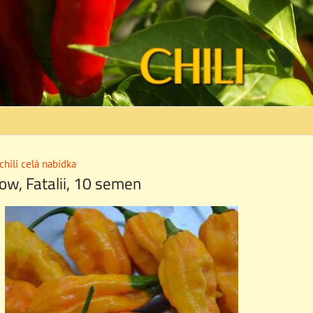
hili celá nabídka
low, Fatalii, 10 semen