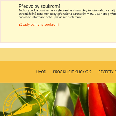
Předvolby soukromí
Soubory cookie používáme k vylepšení vaší návštěvy tohoto webu, k analýz
shromážděná data mohou být přenášena partnerům v EU, USA nebo jiných ze
podrobné informace nebo upravit své preference.
Zásady ochrany soukromí
ÚVOD
PROČ KLÍČIT KLÍČKY?!?
RECEPTY C