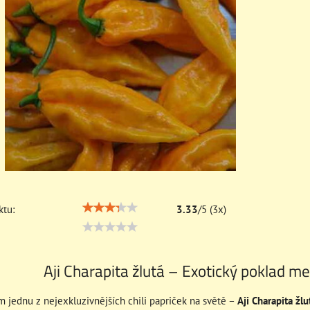
tu:
3.33
/
5
(
3
x)
Aji Charapita žlutá – Exotický poklad mez
 jednu z nejexkluzivnějších chili papriček na světě –
Aji Charapita žl