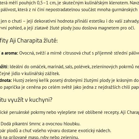
která měří pouhých 0,5–1 cm, je skutečným kulinářským klenotem. Navzd
 pálivost, která z ní činí nepostradatelnou součást mnoha gurmánských 
 jen o chuti – její dekorativní hodnota přináší estetiku i do vaší zahrad
vní pohled, a její zlatavě žluté plody jsou doslova magnetem pro oči.
ity Aji Charapita žluté:
 a aroma:
Ovocná, svěží a mírně citrusová chuť s příjemně střední pá
žití:
Ideální do omáček, marinád, sals, polévek, zeleninových pokrmů ne
jné jídlo v kulinářský zážitek.
dnota:
Hustý zelený keřík posetý drobnými žlutými plody je krásným do
o paprička je ceněna po celém světě jako jedna z nejdražších chili pap
itu využít v kuchyni?
tické peruánské pokrmy nebo vylepšete své oblíbené recepty. Aji Charap
Dodá pikantní šmrnc a ovocnou hloubku.
pár plodů a chuť vašeho vývaru dostane exotický nádech.
 na grilované maso, ryby nebo zeleninu.