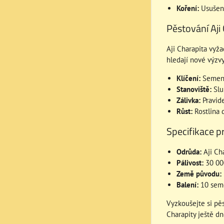
Koření:
Usušené
Pěstování Aji 
Aji Charapita vyža
hledají nové výzvy
Klíčení:
Semena 
Stanoviště:
Slun
Zálivka:
Pravide
Růst:
Rostlina d
Specifikace p
Odrůda:
Aji Ch
Pálivost:
30 000
Země původu:
Balení:
10 sem
Vyzkoušejte si pě
Charapity ještě dn