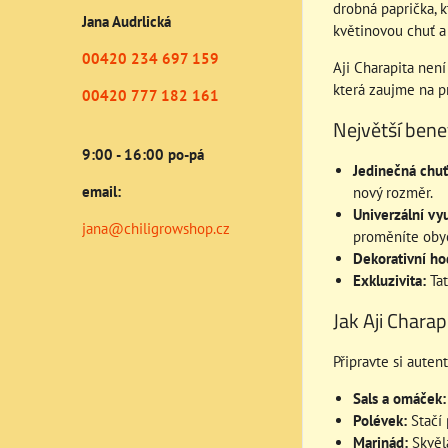
drobná paprička, 
Jana Audrlická
květinovou chuť a
00420 234 697 159
Aji Charapita není
která zaujme na pr
00420 777 182 161
Největší benef
9:00 - 16:00 po-pá
Jedinečná chuť
email:
nový rozměr.
Univerzální vyu
jana@chiligrowshop.cz
proměníte obyče
Dekorativní ho
Exkluzivita:
Tat
Jak Aji Charap
Připravte si auten
Sals a omáček:
Polévek:
Stačí 
Marinád:
Skvělá