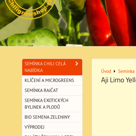
SEMÍNKA CHILI CELÁ
NABÍDKA
Úvod
Semínka c
Aji Limo Yel
KLÍČENÍ A MICROGREENS
SEMÍNKA RAJČAT
SEMÍNKA EXOTICKÝCH
BYLINEK A PLODŮ
BIO SEMENA ZELENINY
VÝPRODEJ