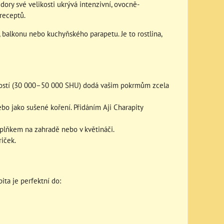
ory své velikosti ukrývá intenzivní, ovocně-
receptů.
y, balkonu nebo kuchyňského parapetu. Je to rostlina,
livostí (30 000–50 000 SHU) dodá vašim pokrmům zcela
bo jako sušené koření. Přidáním Aji Charapity
plňkem na zahradě nebo v květináči.
riček.
ita je perfektní do: