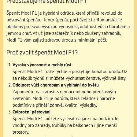
Představujeme špenát Modi F1
Špenát Modi F1 je hybridní odrůda, která přináší revoluci do
pěstování špenátu. Tento špenát, pocházející z Rumunska, je
oblíbený pro svou vysokou výnosnost, odolnost vůči chorobám a
jemnou chuť. Ať už jste začátečník nebo zkušený zahradník,
Modi F1 vám zajistí zdravou úrodu s minimální péčí.
Proč zvolit špenát Modi F1?
Vysoká výnosnost a rychlý růst
Špenát Modi F1 roste rychle a poskytuje bohatou úrodu. Už
za několik týdnů si můžete vychutnat čerstvé, výživné listy.
Odolnost vůči chorobám a vybíhání do květu
Zapomeňte na starosti s nemocemi nebo předčasným
kvetením. Modi F1 je odrůda, která zvládne i náročné
podmínky a přináší zdravé, kvalitní výsledky.
Celoroční pěstování
Špenát Modi F1 můžete vysévat na jaře i na podzim. Je
vhodný pro zahrady, truhlíky na balkonech i jiné menší
prostory.