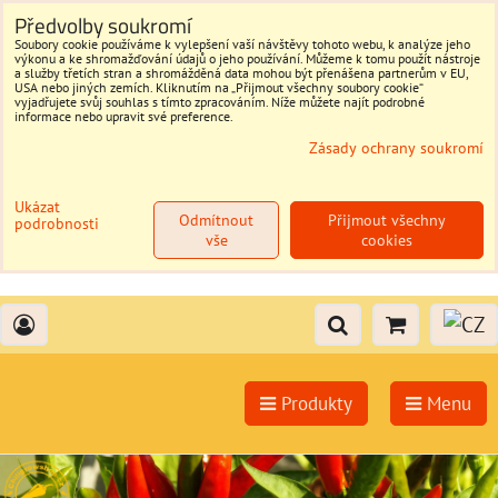
Předvolby soukromí
Soubory cookie používáme k vylepšení vaší návštěvy tohoto webu, k analýze jeho
výkonu a ke shromažďování údajů o jeho používání. Můžeme k tomu použít nástroje
a služby třetích stran a shromážděná data mohou být přenášena partnerům v EU,
USA nebo jiných zemích. Kliknutím na „Přijmout všechny soubory cookie“
vyjadřujete svůj souhlas s tímto zpracováním. Níže můžete najít podrobné
informace nebo upravit své preference.
Zásady ochrany soukromí
Ukázat
Odmítnout
Přijmout všechny
podrobnosti
vše
cookies
Produkty
Menu