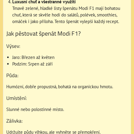
Luxusní chuť a všestranné využití
Tmavě zelené, hladké listy špenátu Modi F1 mají bohatou
chuť, která se skvěle hodí do salátů, polévek, smoothies,
omáček i jako příloha. Tento špenát vylepší každý recept.
Jak pěstovat špenát Modi F1?
Výsev:
Jaro: Březen až květen
Podzim: Srpen až září
Půda:
Humózní, dobře propustná, bohatá na organickou hmotu.
Umístění:
Slunné nebo polostinné místo.
Zálivka:
Udržujte půdu vlhkou, ale vyhněte se přemokření.