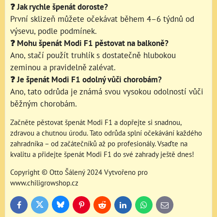
❓ Jak rychle špenát doroste?
První sklizeň můžete očekávat během 4–6 týdnů od
výsevu, podle podmínek.
❓ Mohu špenát Modi F1 pěstovat na balkoně?
Ano, stačí použít truhlík s dostatečně hlubokou
zeminou a pravidelně zalévat.
❓ Je špenát Modi F1 odolný vůči chorobám?
Ano, tato odrůda je známá svou vysokou odolností vůči
běžným chorobám.
Začněte pěstovat špenát Modi F1 a dopřejte si snadnou,
zdravou a chutnou úrodu. Tato odrůda splní očekávání každého
zahradníka – od začátečníků až po profesionály. Vsaďte na
kvalitu a přidejte špenát Modi F1 do své zahrady ještě dnes!
Copyright © Otto Šálený 2024 Vytvořeno pro
www.chiligrowshop.cz
Bluesky
Twitter
Facebook
Pinterest
Reddit
LinkedIn
WhatsApp
E-
mail