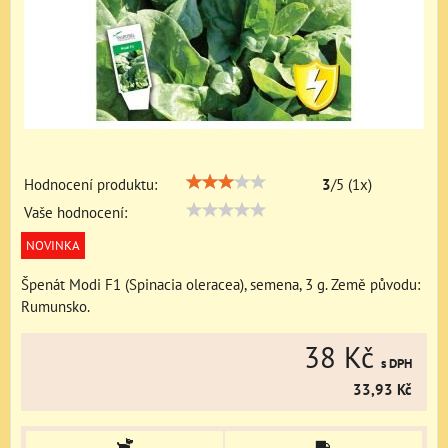
Hodnocení produktu:
3
/
5
(
1
x)
Vaše hodnocení:
NOVINKA
Špenát Modi F1 (Spinacia oleracea), semena, 3 g. Země původu:
Rumunsko.
38 Kč
s DPH
33,93 Kč