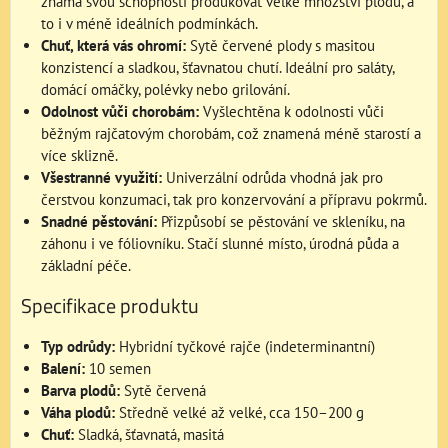
známá svou schopností produkovat velké množství plodů, a
to i v méně ideálních podmínkách.
Chuť, která vás ohromí:
Sytě červené plody s masitou
konzistencí a sladkou, šťavnatou chutí. Ideální pro saláty,
domácí omáčky, polévky nebo grilování.
Odolnost vůči chorobám:
Vyšlechtěna k odolnosti vůči
běžným rajčatovým chorobám, což znamená méně starostí a
více sklizně.
Všestranné využití:
Univerzální odrůda vhodná jak pro
čerstvou konzumaci, tak pro konzervování a přípravu pokrmů.
Snadné pěstování:
Přizpůsobí se pěstování ve skleníku, na
záhonu i ve fóliovníku. Stačí slunné místo, úrodná půda a
základní péče.
Specifikace produktu
Typ odrůdy:
Hybridní tyčkové rajče (indeterminantní)
Balení:
10 semen
Barva plodů:
Sytě červená
Váha plodů:
Středně velké až velké, cca 150–200 g
Chuť:
Sladká, šťavnatá, masitá