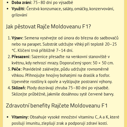
Doba zrání:
75–80 dní po výsadbě
Využití:
Čerstvá konzumace, saláty, omáčky, konzervování,
grilování
Jak pěstovat Rajče Moldoveanu F1?
Výsev:
Semena vysévejte od února do března do sadbovačů
nebo na parapet. Substrát udržujte vlhký při teplotě 20–25
°C. Klíčení trvá přibližně 7–14 dní.
Přesazení:
Sazenice přesaďte na venkovní stanoviště v
květnu, kdy nehrozí mrazy. Doporučený spon: 50 × 50 cm.
Péče:
Pravidelně zalévejte, půdu udržujte rovnoměrně
vlhkou. Přihnojujte hnojivy bohatými na draslík a fosfor.
Upevněte rostliny k opoře a vyštipujte postranní výhony.
Sklizeň:
Plody dozrávají zhruba 75–80 dní po výsadbě.
Sklízejte průběžně, jakmile dosáhnou sytě červené barvy.
Zdravotní benefity Rajčete Moldoveanu F1
Vitamíny:
Obsahuje vysoké množství vitamínu C, A a K, které
posilují imunitu, zlepšují zrak a podporují zdraví kostí.