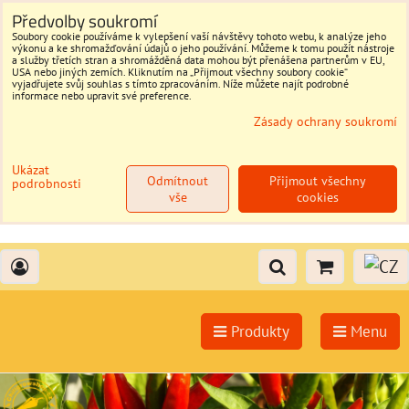
Předvolby soukromí
Soubory cookie používáme k vylepšení vaší návštěvy tohoto webu, k analýze jeho
výkonu a ke shromažďování údajů o jeho používání. Můžeme k tomu použít nástroje
a služby třetích stran a shromážděná data mohou být přenášena partnerům v EU,
USA nebo jiných zemích. Kliknutím na „Přijmout všechny soubory cookie“
vyjadřujete svůj souhlas s tímto zpracováním. Níže můžete najít podrobné
informace nebo upravit své preference.
Zásady ochrany soukromí
Ukázat
Odmítnout
Přijmout všechny
podrobnosti
vše
cookies
Produkty
Menu