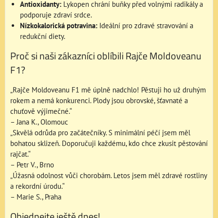
Antioxidanty:
Lykopen chrání buňky před volnými radikály a
podporuje zdraví srdce.
Nízkokalorická potravina:
Ideální pro zdravé stravování a
redukční diety.
Proč si naši zákazníci oblíbili Rajče Moldoveanu
F1?
„Rajče Moldoveanu F1 mě úplně nadchlo! Pěstuji ho už druhým
rokem a nemá konkurenci. Plody jsou obrovské, šťavnaté a
chuťově výjimečné.“
– Jana K., Olomouc
„Skvělá odrůda pro začátečníky. S minimální péčí jsem měl
bohatou sklizeň. Doporučuji každému, kdo chce zkusit pěstování
rajčat.“
– Petr V., Brno
„Úžasná odolnost vůči chorobám. Letos jsem měl zdravé rostliny
a rekordní úrodu.“
– Marie S., Praha
Objednejte ještě dnes!