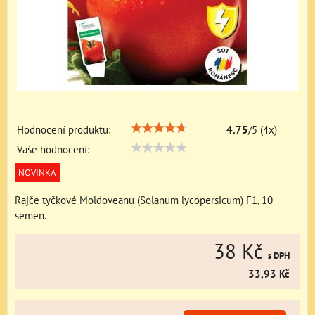
Hodnocení produktu:
4.75
/
5
(
4
x)
Vaše hodnocení:
NOVINKA
Rajče tyčkové Moldoveanu (Solanum lycopersicum) F1, 10
semen.
38 Kč
s DPH
33,93 Kč