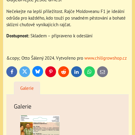
Nečekejte na lepší příležitost. Rajče Moldoveanu F1 je ideální
odrůda pro každého, kdo touží po snadném pěstování a bohaté
sklizni chuťově vynikajících rajčat.
Dostupnost:
Skladem – připraveno k odeslání
&copy; Otto Šálený 2024. Vytvořeno pro
www.chiligrowshop.cz
Bluesky
Twitter
Facebook
Pinterest
Reddit
LinkedIn
WhatsApp
E-
mail
Galerie
Galerie