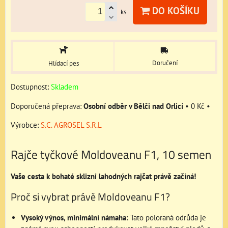
DO KOŠÍKU
ks
Doručení
Hlídací pes
Dostupnost:
Skladem
Osobní odběr v Bělči nad Orlicí
•
0 Kč
•
Výrobce:
S.C. AGROSEL S.R.L
Rajče tyčkové Moldoveanu F1, 10 semen
Vaše cesta k bohaté sklizni lahodných rajčat právě začíná!
Proč si vybrat právě Moldoveanu F1?
Vysoký výnos, minimální námaha:
Tato poloraná odrůda je