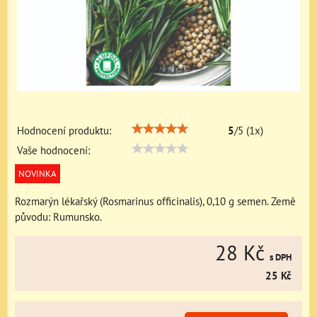
Hodnocení produktu:
5
/
5
(
1
x)
Vaše hodnocení:
NOVINKA
Rozmarýn lékařský (Rosmarinus officinalis), 0,10 g semen. Země
původu: Rumunsko.
28 Kč
s DPH
25 Kč