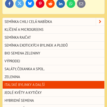
Bluesky
Twitter
Facebook
Pinterest
Reddit
LinkedIn
WhatsApp
E-
mail
SEMÍNKA CHILI CELÁ NABÍDKA
KLÍČENÍ A MICROGREENS
SEMÍNKA RAJČAT
SEMÍNKA EXOTICKÝCH BYLINEK A PLODŮ
BIO SEMENA ZELENINY
VÝPRODEJ
SALÁTY, ČEKANKA A SPOL.
ZELENINA
ITALSKÉ BYLINKY A DALŠÍ
JEDLÉ KVĚTY A KYTIČKY
HYBRIDNÍ SEMENA