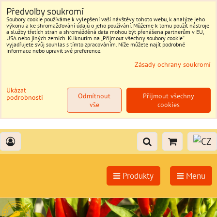
Předvolby soukromí
Soubory cookie používáme k vylepšení vaší návštěvy tohoto webu, k analýze jeho
výkonu a ke shromažďování údajů o jeho používání. Můžeme k tomu použít nástroje
a služby třetích stran a shromážděná data mohou být přenášena partnerům v EU,
USA nebo jiných zemích. Kliknutím na „Přijmout všechny soubory cookie“
vyjadřujete svůj souhlas s tímto zpracováním. Níže můžete najít podrobné
informace nebo upravit své preference.
Zásady ochrany soukromí
Ukázat
Odmítnout
Přijmout všechny
podrobnosti
vše
cookies
Produkty
Menu