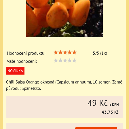
Hodnocení produktu:
5
/
5
(
1
x)
Vaše hodnocení:
NOVINKA
Chili Salsa Orange okrasná (Capsicum annuum), 10 semen. Země
původu: Španělsko.
49 Kč
s DPH
43,75 Kč