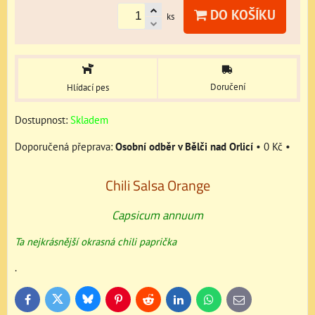
DO KOŠÍKU
ks
Doručení
Hlídací pes
Dostupnost:
Skladem
Osobní odběr v Bělči nad Orlicí
•
0 Kč
•
Chili Salsa Orange
Capsicum annuum
Ta nejkrásnější okrasná chili paprička
.
Bluesky
Twitter
Facebook
Pinterest
Reddit
LinkedIn
WhatsApp
E-
mail