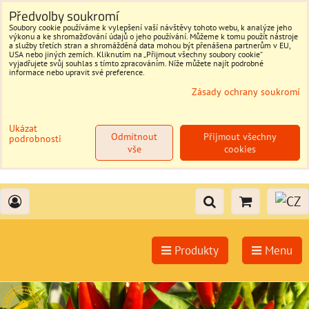
Předvolby soukromí
Soubory cookie používáme k vylepšení vaší návštěvy tohoto webu, k analýze jeho
výkonu a ke shromažďování údajů o jeho používání. Můžeme k tomu použít nástroje
a služby třetích stran a shromážděná data mohou být přenášena partnerům v EU,
USA nebo jiných zemích. Kliknutím na „Přijmout všechny soubory cookie“
vyjadřujete svůj souhlas s tímto zpracováním. Níže můžete najít podrobné
informace nebo upravit své preference.
Zásady ochrany soukromí
Ukázat
Odmítnout
Přijmout všechny
podrobnosti
vše
cookies
Produkty
Menu