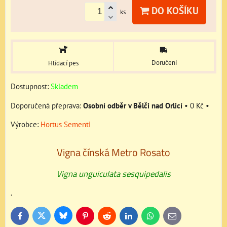
DO KOŠÍKU
ks
Doručení
Hlídací pes
Dostupnost:
Skladem
Osobní odběr v Bělči nad Orlicí
•
0 Kč
•
Výrobce:
Hortus Sementi
Vigna čínská Metro Rosato
Vigna unguiculata sesquipedalis
.
Bluesky
Twitter
Facebook
Pinterest
Reddit
LinkedIn
WhatsApp
E-
mail