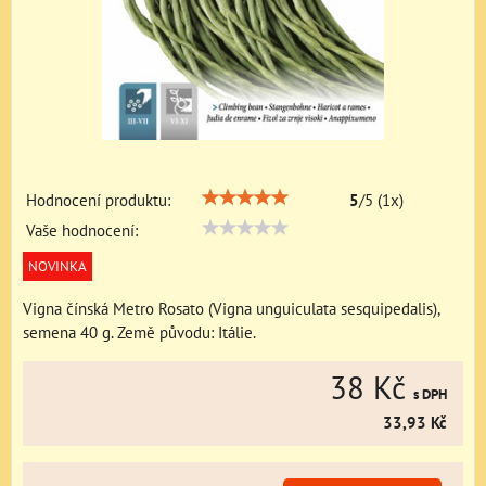
Hodnocení produktu:
5
/
5
(
1
x)
Vaše hodnocení:
NOVINKA
Vigna čínská Metro Rosato (Vigna unguiculata sesquipedalis),
semena 40 g. Země původu: Itálie.
38 Kč
s DPH
33,93 Kč