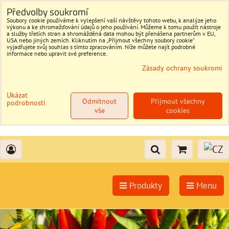
Předvolby soukromí
Soubory cookie používáme k vylepšení vaší návštěvy tohoto webu, k analýze jeho
výkonu a ke shromažďování údajů o jeho používání. Můžeme k tomu použít nástroje
a služby třetích stran a shromážděná data mohou být přenášena partnerům v EU,
USA nebo jiných zemích. Kliknutím na „Přijmout všechny soubory cookie“
vyjadřujete svůj souhlas s tímto zpracováním. Níže můžete najít podrobné
informace nebo upravit své preference.
Zásady ochrany soukromí
Ukázat
Odmítnout
Přijmout všechny
podrobnosti
vše
cookies
Produkty
Menu