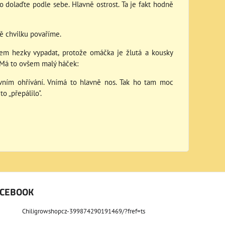
o dolaďte podle sebe. Hlavně ostrost. Ta je fakt hodně
tě chvilku povaříme.
kem hezky vypadat, protože omáčka je žlutá a kousky
. Má to ovšem malý háček:
rvním ohřívání. Vnímá to hlavně nos. Tak ho tam moc
to „přepálilo".
ACEBOOK
Chiligrowshopcz-399874290191469/?fref=ts