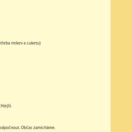
 třeba mrkev a cuketu)
hlejší.
 odpočnout. Občas zamícháme.