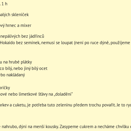
. 1 h
malých skleniček
ový hrnec a mixer
 nepálivých bez jádřinců
 Hokaido bez semínek, nemusí se loupat (není po ruce dýně, použijeme
u na hrubé plátky
o bílý, nebo jiný bílý ocet
ebo nakládaný
pričky
nové nebo limetkové šťávy na „doladění"
kev a cuketu, je potřeba tuto zeleninu předem trochu povařit. Je to ryc
me nahrubo, dýni na menší kousky. Zasypeme cukrem a necháme chvilku