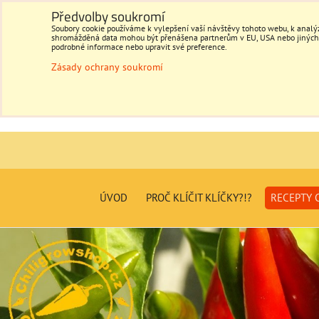
Předvolby soukromí
Soubory cookie používáme k vylepšení vaší návštěvy tohoto webu, k analýz
shromážděná data mohou být přenášena partnerům v EU, USA nebo jiných ze
podrobné informace nebo upravit své preference.
Zásady ochrany soukromí
ÚVOD
PROČ KLÍČIT KLÍČKY?!?
RECEPTY C