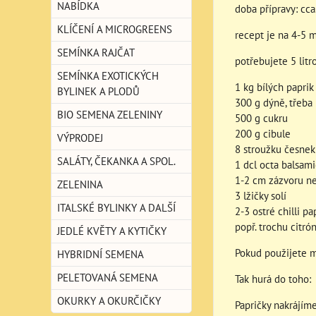
NABÍDKA
doba přípravy: cca
KLÍČENÍ A MICROGREENS
recept je na 4-5 
SEMÍNKA RAJČAT
potřebujete 5 litr
SEMÍNKA EXOTICKÝCH
1 kg bílých paprik
BYLINEK A PLODŮ
300 g dýně, třeba
BIO SEMENA ZELENINY
500 g cukru
200 g cibule
VÝPRODEJ
8 stroužku česnek
SALÁTY, ČEKANKA A SPOL.
1 dcl octa balsamic
1-2 cm zázvoru n
ZELENINA
3 lžičky solí
ITALSKÉ BYLINKY A DALŠÍ
2-3 ostré chilli pa
popř. trochu citró
JEDLÉ KVĚTY A KYTIČKY
Pokud použijete mr
HYBRIDNÍ SEMENA
PELETOVANÁ SEMENA
Tak hurá do toho:
OKURKY A OKURČIČKY
Papričky nakrájí