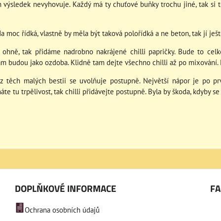
m výsledek nevyhovuje. Každý má ty chuťové buňky trochu jiné, tak si t
 moc řídká, vlastně by měla být taková polořídká a ne beton, tak jí ješ
c ohně, tak přidáme nadrobno nakrájené chilli papričky. Bude to cel
tam budou jako ozdoba. Klidně tam dejte všechno chilli až po mixování
 z těch malých bestii se uvolňuje postupně. Největší nápor je po p
máte tu trpělivost, tak chilli přidávejte postupně. Byla by škoda, kdyby se 
DOPLŇKOVÉ INFORMACE
F
Ochrana osobních údajů