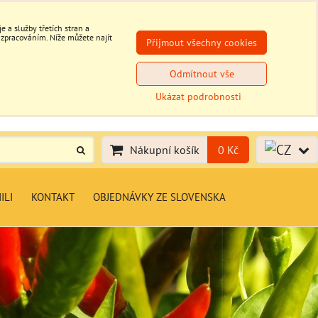
 a služby třetích stran a
 zpracováním. Níže můžete najít
Přijmout všechny cookies
Odmítnout vše
Ukázat podrobnosti
Nákupní košík
0 Kč
ILI
KONTAKT
OBJEDNÁVKY ZE SLOVENSKA