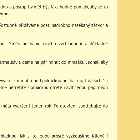
dno a postup by měl být fakt hodně pomalý, aby se to
víme.
Postupně přidáváme ocet, nadrobno nasekaný zázvor a
inut. Směs necháme trochu vychladnout a důkladně
marmelády a dáme na pár minut do mrazáku. Jednak aby
 vyvařit 5 minut a pod pokličkou nechat dojít dalších 15
úplně netrefíte s omáčkou otřete navlhčenou papírovou
 měla vydržet i jeden rok. Po otevření spotřebujte do
chladnou. Tak si to jedou prostě vyzkoušíme. Klidně i