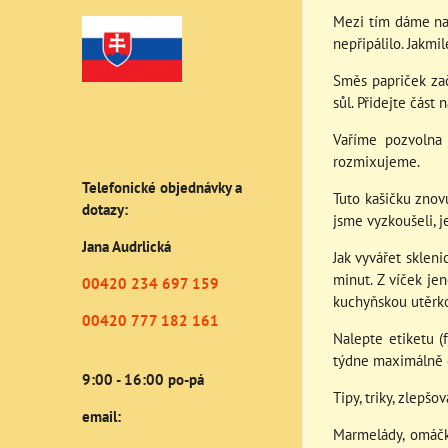
Mezi tím dáme na 
nepřipálilo. Jakmi
Směs papriček za
sůl. Přidejte část 
Vaříme pozvolna
rozmixujeme.
Telefonické objednávky a
Tuto kašičku znov
dotazy:
jsme vyzkoušeli, j
Jana Audrlická
Jak vyvářet skleni
minut. Z víček je
00420 234 697 159
kuchyňskou utěrk
00420 777 182 161
Nalepte etiketu (
týdne maximálně 
9:00 - 16:00 po-pá
Tipy, triky, zlepšov
email:
Marmelády, omáčky