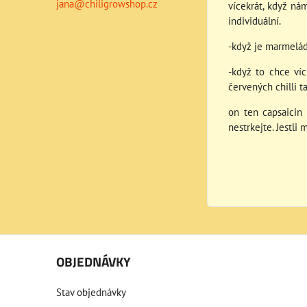
jana@chiligrowshop.cz
vícekrát, když ná
individuální.
-když je marmeláda
-když to chce ví
červených chilli 
on ten capsaicin
nestrkejte. Jestli 
OBJEDNÁVKY
Stav objednávky