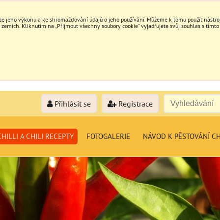
e jeho výkonu a ke shromažďování údajů o jeho používání. Můžeme k tomu použít nástroje
mích. Kliknutím na „Přijmout všechny soubory cookie“ vyjadřujete svůj souhlas s tímto
Přihlásit se
Registrace
HILLI A CHILI RECEPTY
FOTOGALERIE
NÁVOD K PĚSTOVÁNÍ CH