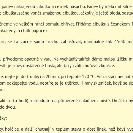
pánev nakrájenou cibulku a česnek nasucho. Pánev by měla mít silné 
le cibulka „začne vonět smaženou cibulkou, ačkoliv je ještě bledá, odsta
čneme ve velkém hrnci pomalu ohřívat. Přidáme cibulku s česnekem. 
nakrájených chilli papriček.
 až, se to začne samo trochu zahušťovat, minimálně tak 45-50 m
u přivedeme opatrně v varu. Na vychládlý talířek dáme malou lžičku 
estli je směs dostatečně hustá, ale taky kvůli chuťové zkoušce.
ce: dejte je do trouby na 20 min, při teplotě 120 °C. Víčka stačí nechat
nom odklepejte vodu, neotírejte je utěrkou. Hrany skleniček, když se 
ou.
fakt se to hodí) a skladujte na přiměřeně chladném místě. Omáčka by
do dvou.
áky:
, hořčice a další chutnají v teplém stavu o dost jinak, než když vy