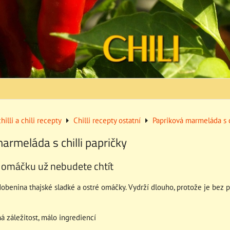
hilli a chili recepty
Chilli recepty ostatní
Papriková marmeláda s c
armeláda s chilli papričky
u omáčku už nebudete chtít
dobenina thajské sladké a ostré omáčky. Vydrží dlouho, protože je bez
 záležitost, málo ingrediencí