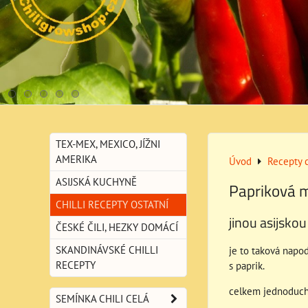
TEX-MEX, MEXICO, JÍŽNI
AMERIKA
Úvod
Recepty c
ASIJSKÁ KUCHYNĚ
Papriková m
CHILLI RECEPTY OSTATNÍ
jinou asijsko
ČESKÉ ČILI, HEZKY DOMÁCÍ
SKANDINÁVSKÉ CHILLI
je to taková napo
RECEPTY
s paprik.
celkem jednoduchá
SEMÍNKA CHILI CELÁ