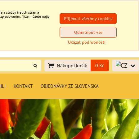
 a služby třetích stran a
 zpracováním. Níže můžete najít
Přijmout všechny cookies
Odmítnout vše
Ukázat podrobnosti
Nákupní košík
0 Kč
ILI
KONTAKT
OBJEDNÁVKY ZE SLOVENSKA