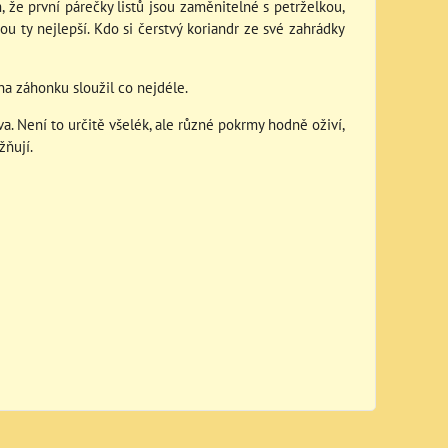
, že první párečky listů jsou zaměnitelné s petrželkou,
jsou ty nejlepší. Kdo si čerstvý koriandr ze své zahrádky
 na záhonku sloužil co nejdéle.
 Není to určitě všelék, ale různé pokrmy hodně oživí,
žňují.