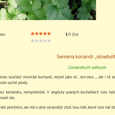
tu:
5
/
5
(
5
x)
Semena koriandr „slowbolt
Coreandrum sativum
tnou součástí mexické kuchyně, stejně jako té „ tex-mex „, ale i té 
koliv suché plody.
ez koriandru, nemyslitelné. V anglicky psaných kuchařkách tuto byl
rostě vše.
ší petrželce, ale má o dost výraznější chuť. Jsou lidé, které tuto nať zbo