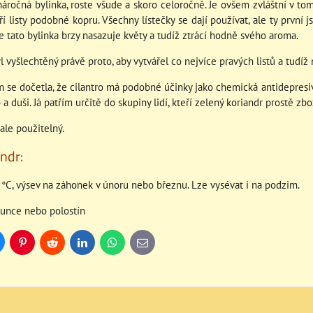
áročná bylinka, roste všude a skoro celoročně. Je ovšem zvláštní v tom
oří listy podobné kopru. Všechny lístečky se dají používat, ale ty první 
že tato bylinka brzy nasazuje květy a tudíž ztrácí hodně svého aroma.
l vyšlechtěný právě proto, aby vytvářel co nejvíce pravých listů a tudíž
e dočetla, že cilantro má podobné účinky jako chemická antidepresiva.
a duši. Já patřím určitě do skupiny lidí, kteří zelený koriandr prostě zbo
ale použitelný.
andr:
0 °C, výsev na záhonek v únoru nebo březnu. Lze vysévat i na podzim.
slunce nebo polostín
uesky
Pinterest
Reddit
LinkedIn
WhatsApp
E-
mail