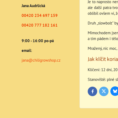
Je to naprosto nen
Jana Audrlická
ale další patra tv
oblíbil ovšem ví, 
00420 234 697 159
Druh „slowbolt" by
00420 777 182 161
Mimochodem jsem s
a tím pádem i tělo 
9:00 - 16:00 po-pá
Mražený, nic moc, 
email:
Jak klíčit kori
jana@chiligrowshop.cz
Klíčení: 12 dní, 2
Stanoviště: plné 
Bl
Twitter
Facebook