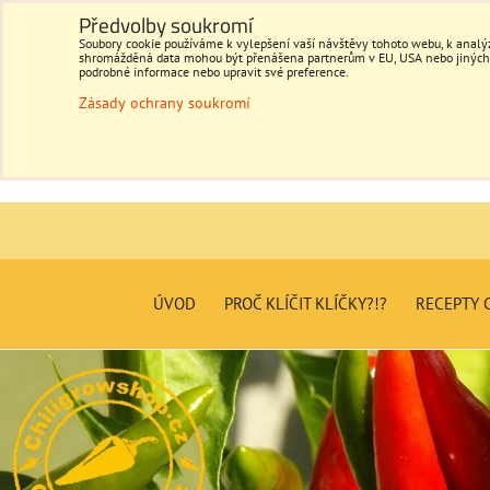
Předvolby soukromí
Soubory cookie používáme k vylepšení vaší návštěvy tohoto webu, k analýz
shromážděná data mohou být přenášena partnerům v EU, USA nebo jiných ze
podrobné informace nebo upravit své preference.
Zásady ochrany soukromí
ÚVOD
PROČ KLÍČIT KLÍČKY?!?
RECEPTY C