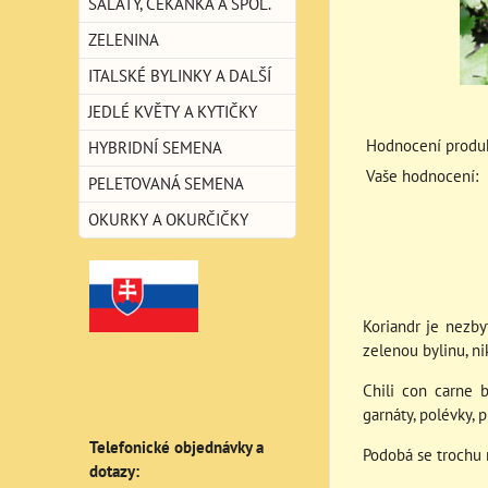
SALÁTY, ČEKANKA A SPOL.
ZELENINA
ITALSKÉ BYLINKY A DALŠÍ
JEDLÉ KVĚTY A KYTIČKY
Hodnocení produk
HYBRIDNÍ SEMENA
Vaše hodnocení:
PELETOVANÁ SEMENA
OKURKY A OKURČIČKY
Koriandr je nezby
zelenou bylinu, ni
Chili con carne b
garnáty, polévky, p
Telefonické objednávky a
Podobá se trochu na
dotazy: