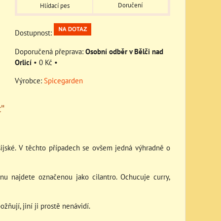
Doručení
Hlídací pes
Dostupnost:
Osobní odběr v Bělči nad
Orlicí
•
0 Kč
•
Výrobce:
Spicegarden
"
asijské. V těchto případech se ovšem jedná výhradně o
inu najdete označenou jako cilantro. Ochucuje curry,
žňují, jiní ji prostě nenávidí.