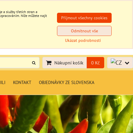
 a služby třetích stran a
 zpracováním. Níže můžete najít
Přijmout všechny cookies
Odmítnout vše
Ukázat podrobnosti
Nákupní košík
0 Kč
ILI
KONTAKT
OBJEDNÁVKY ZE SLOVENSKA