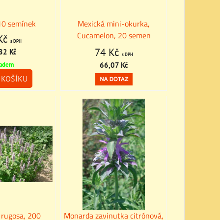
10 semínek
Mexická mini-okurka,
Cucamelon, 20 semen
Kč
s DPH
74 Kč
82 Kč
s DPH
66,07 Kč
ladem
KOŠÍKU
 rugosa, 200
Monarda zavinutka citrónová,