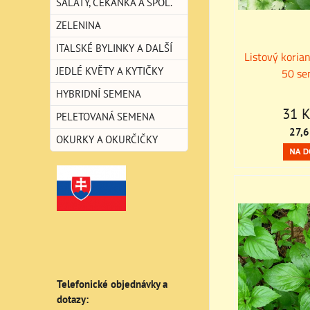
SALÁTY, ČEKANKA A SPOL.
ZELENINA
ITALSKÉ BYLINKY A DALŠÍ
Listový korian
JEDLÉ KVĚTY A KYTIČKY
50 se
HYBRIDNÍ SEMENA
31 
PELETOVANÁ SEMENA
27,6
OKURKY A OKURČIČKY
Telefonické objednávky a
dotazy: