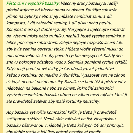
Pěstování neapolské bazalky:
Všechny druhy bazalky si raději
předpěstujeme od března doma za oknem. Použijte substrát
přímo na bylinky, nebo si jej můžete namíchat sami: 1 díl
kompostu, 1 díl zahradní zeminy, 1 díl písku nebo perlitu.
Kompost musí být dobře vyzrálý. Nasypejte a upěchujte substrát
do výsevní misky nebo truhlíku, nepříliš hustě vysejte semínka, a
lehce poházejte substrátem. Zalejte nejlépe rozprašovačem tak,
aby byla zemina opravdu vlhká. Můžete vložit výsevní misku do
microtenového sáčku, aby povrch rychle nevysychal. Každý den
znovu pokropte odstátou vodou. Semínka poměrně rychle vyklíčí.
Když mají první pravé lístky, je čas přepikýrovat jednotlivě
každou rostlinku do malého květináčku. Vysazovat ven na záhon
až když nehrozí noční mrazíky. Bazalka se hodí též k pěstování v
nádobách na balkóně nebo za oknem. Pokročilí zahradníci
vysévají neapolskou bazalku přímo na záhon mezi rajčata. Musí ji
ale pravidelně zalévat, aby malé rostlinky neuschly.
Aby bazalka vytvořila kompaktní keřík, je třeba ji pravidelně
zaštipovat a sklízet. Nemá ráda zalévání na list. Neapolskou
bazalku pěstovanou v nádobě je třeba každých 14 dní přihnojit,
aby dobře rostla a její listy krásně bazalkově voněly.