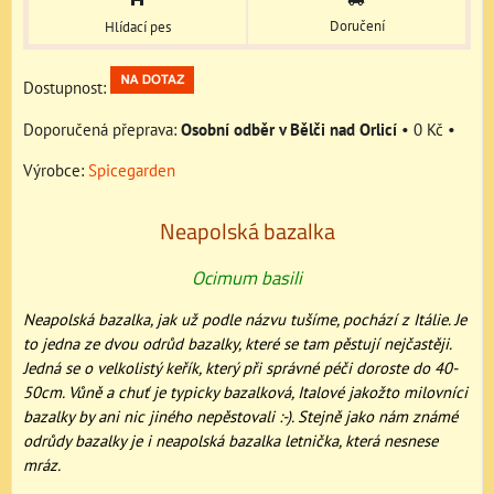
Doručení
Hlídací pes
Dostupnost:
Osobní odběr v Bělči nad Orlicí
•
0 Kč
•
Výrobce:
Spicegarden
Neapolská bazalka
Ocimum basili
Neapolská bazalka, jak už podle názvu tušíme, pochází z Itálie. Je
to jedna ze dvou odrůd bazalky, které se tam pěstují nejčastěji.
Jedná se o velkolistý keřík, který při správné péči doroste do 40-
50cm. Vůně a chuť je typicky bazalková, Italové jakožto milovníci
bazalky by ani nic jiného nepěstovali :-). Stejně jako nám známé
odrůdy bazalky je i neapolská bazalka letnička, která nesnese
mráz.