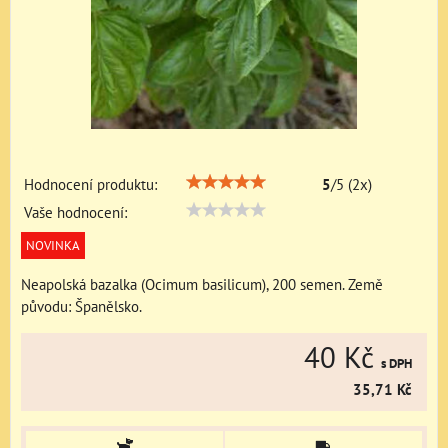
Hodnocení produktu:
5
/
5
(
2
x)
Vaše hodnocení:
NOVINKA
Neapolská bazalka (Ocimum basilicum), 200 semen. Země
původu: Španělsko.
40 Kč
s DPH
35,71 Kč