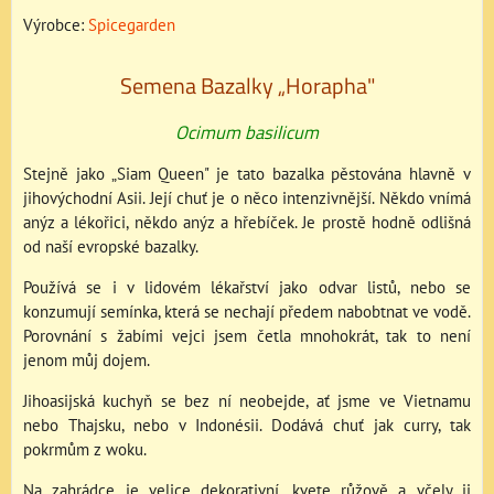
Výrobce:
Spicegarden
Semena Bazalky „Horapha"
Ocimum basilicum
Stejně jako „Siam Queen" je tato bazalka pěstována hlavně v
jihovýchodní Asii. Její chuť je o něco intenzivnější. Někdo vnímá
anýz a lékořici, někdo anýz a hřebíček. Je prostě hodně odlišná
od naší evropské bazalky.
Používá se i v lidovém lékařství jako odvar listů, nebo se
konzumují semínka, která se nechají předem nabobtnat ve vodě.
Porovnání s žabími vejci jsem četla mnohokrát, tak to není
jenom můj dojem.
Jihoasijská kuchyň se bez ní neobejde, ať jsme ve Vietnamu
nebo Thajsku, nebo v Indonésii. Dodává chuť jak curry, tak
pokrmům z woku.
Na zahrádce je velice dekorativní, kvete růžově a včely ji