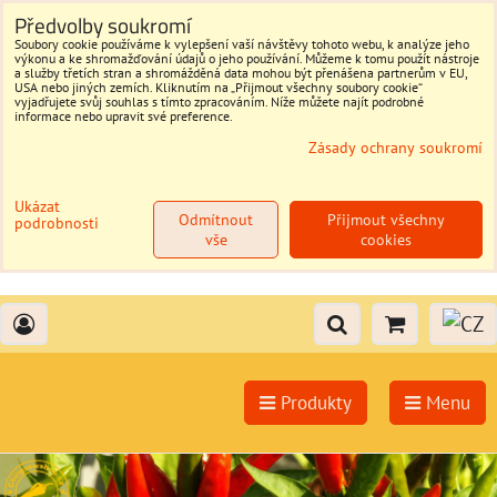
Předvolby soukromí
Soubory cookie používáme k vylepšení vaší návštěvy tohoto webu, k analýze jeho
výkonu a ke shromažďování údajů o jeho používání. Můžeme k tomu použít nástroje
a služby třetích stran a shromážděná data mohou být přenášena partnerům v EU,
USA nebo jiných zemích. Kliknutím na „Přijmout všechny soubory cookie“
vyjadřujete svůj souhlas s tímto zpracováním. Níže můžete najít podrobné
informace nebo upravit své preference.
Zásady ochrany soukromí
Ukázat
Odmítnout
Přijmout všechny
podrobnosti
vše
cookies
Produkty
Menu