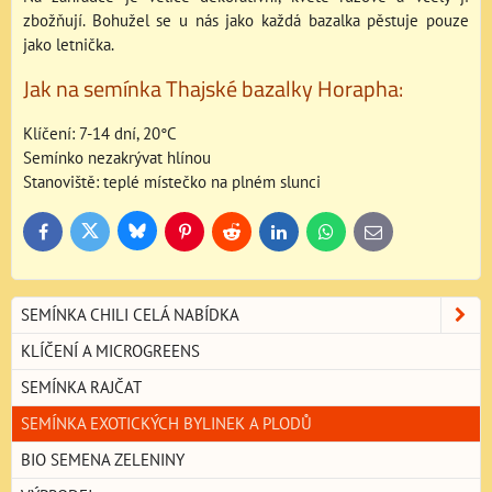
zbožňují. Bohužel se u nás jako každá bazalka pěstuje pouze
jako letnička.
Jak na semínka Thajské bazalky Horapha:
Klíčení: 7-14 dní, 20°C
Semínko nezakrývat hlínou
Stanoviště: teplé místečko na plném slunci
Bluesky
Twitter
Facebook
Pinterest
Reddit
LinkedIn
WhatsApp
E-
mail
SEMÍNKA CHILI CELÁ NABÍDKA
KLÍČENÍ A MICROGREENS
SEMÍNKA RAJČAT
SEMÍNKA EXOTICKÝCH BYLINEK A PLODŮ
BIO SEMENA ZELENINY