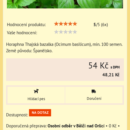
Hodnocení produktu:
5
/
5
(
6
x)
Vaše hodnocení:
Horaphna Thajská bazalka (Ocimum basilicum), min. 100 semen.
Země původu: Španělsko.
54 Kč
s DPH
48,21 Kč
Doručení
Hlídací pes
Dostupnost:
Osobní odběr v Bělči nad Orlicí
•
0 Kč
•