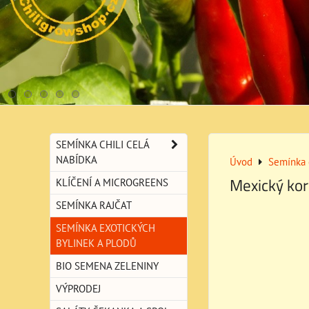
SEMÍNKA CHILI CELÁ
NABÍDKA
Úvod
Semínka 
Mexický kor
KLÍČENÍ A MICROGREENS
SEMÍNKA RAJČAT
SEMÍNKA EXOTICKÝCH
BYLINEK A PLODŮ
BIO SEMENA ZELENINY
VÝPRODEJ