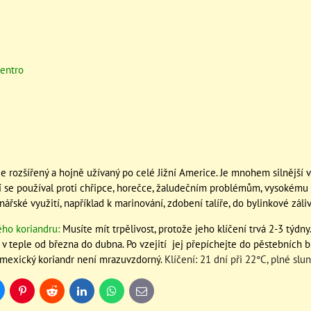
lentro
e rozšířený a hojně užívaný po celé Jižní Americe. Je mnohem silnější vů
ví se používal proti chřipce, horečce, žaludečním problémům, vysokému 
ářské využití, například k marinování, zdobení talíře, do bylinkové zá
ého koriandru:
Musíte mít trpělivost, protože jeho klíčení trvá 2-3 týdn
 v teple od března do dubna. Po vzejití jej přepíchejte do pěstebních 
mexický koriandr není mrazuvzdorný.
Klíčení: 21 dní při 22°C, plné slu
uesky
Pinterest
Reddit
LinkedIn
WhatsApp
E-
mail