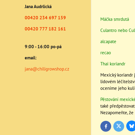
Jana Audrlická
00420 234 697 159
Máčka smrdutá
00420 777 182 161
Culantro nebo Cu
alcapate
9:00 - 16:00 po-pá
recao
email:
Thai koriandr
jana@chiligrowshop.cz
Mexický koriandr j
lidovém léčitelst
oceníme jeho kulin
Pěstování mexick
také předpěstovat
Nezapomeňte, že 
Bl
Twitter
Facebook