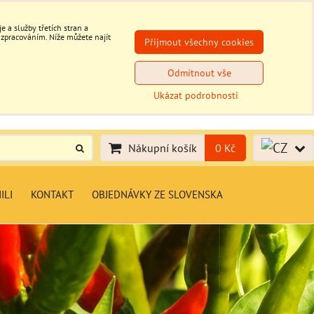
 a služby třetích stran a
 zpracováním. Níže můžete najít
Přijmout všechny cookies
Odmítnout vše
Ukázat podrobnosti
Nákupní košík
0 Kč
ILI
KONTAKT
OBJEDNÁVKY ZE SLOVENSKA