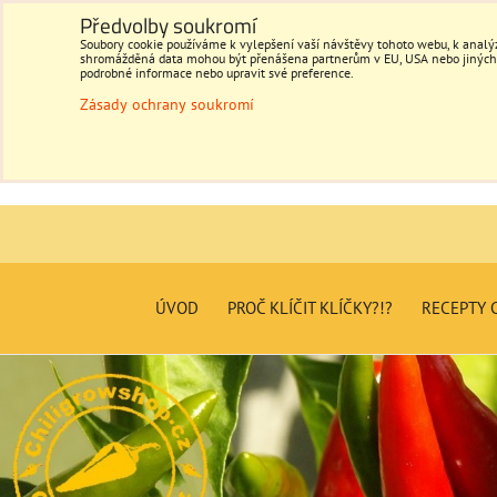
Předvolby soukromí
Soubory cookie používáme k vylepšení vaší návštěvy tohoto webu, k analýz
shromážděná data mohou být přenášena partnerům v EU, USA nebo jiných ze
podrobné informace nebo upravit své preference.
Zásady ochrany soukromí
ÚVOD
PROČ KLÍČIT KLÍČKY?!?
RECEPTY C