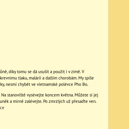
ně, díky tomu se dá usušit a použít i v zimě. V
krevnímu tlaku, malárii a dalším chorobám. My spíše
livky, nesmí chybět ve vietnamské polévce Pho Bo.
y. Na stanoviště vysévejte koncem května. Můžete si jej
buněk a mírně zalévejte. Po zmrzlých už přesaďte ven.
nce