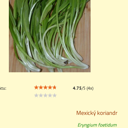
tu:
4.75
/
5
(
4
x)
Mexický koriandr
Eryngium foetidum