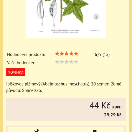
Hodnocení produktu:
5
/
5
(
1
x)
Vaše hodnocení:
NOVINKA
Ibiškovec pižmový (Abelmoschus moschatus), 20 semen. Země
původu: Španělsko.
44 Kč
s DPH
39,29 Kč