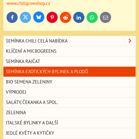
www.chiligrowshop.cz
Bluesky
Twitter
Facebook
Pinterest
Reddit
LinkedIn
WhatsApp
E-
mail
SEMÍNKA CHILI CELÁ NABÍDKA
KLÍČENÍ A MICROGREENS
SEMÍNKA RAJČAT
SEMÍNKA EXOTICKÝCH BYLINEK A PLODŮ
BIO SEMENA ZELENINY
VÝPRODEJ
SALÁTY, ČEKANKA A SPOL.
ZELENINA
ITALSKÉ BYLINKY A DALŠÍ
JEDLÉ KVĚTY A KYTIČKY