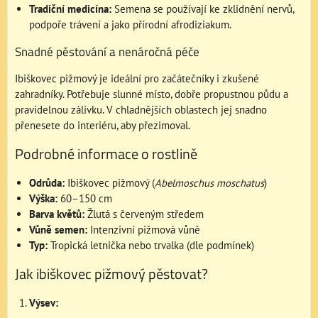
Tradiční medicína:
Semena se používají ke zklidnění nervů,
podpoře trávení a jako přírodní afrodiziakum.
Snadné pěstování a nenáročná péče
Ibiškovec pižmový je ideální pro začátečníky i zkušené
zahradníky. Potřebuje slunné místo, dobře propustnou půdu a
pravidelnou zálivku. V chladnějších oblastech jej snadno
přenesete do interiéru, aby přezimoval.
Podrobné informace o rostlině
Odrůda:
Ibiškovec pižmový (
Abelmoschus moschatus
)
Výška:
60–150 cm
Barva květů:
Žlutá s červeným středem
Vůně semen:
Intenzivní pižmová vůně
Typ:
Tropická letnička nebo trvalka (dle podmínek)
Jak ibiškovec pižmový pěstovat?
Výsev: