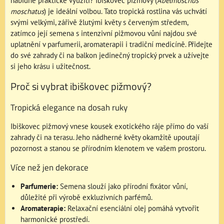
nabídne praktické využití? Ibiškovec pižmový (
Abelmoschus
moschatus
) je ideální volbou. Tato tropická rostlina vás uchvátí
svými velkými, zářivě žlutými květy s červeným středem,
zatímco její semena s intenzivní pižmovou vůní najdou své
uplatnění v parfumerii, aromaterapii i tradiční medicíně. Přidejte
do své zahrady či na balkon jedinečný tropický prvek a užívejte
si jeho krásu i užitečnost.
Proč si vybrat ibiškovec pižmový?
Tropická elegance na dosah ruky
Ibiškovec pižmový vnese kousek exotického ráje přímo do vaší
zahrady či na terasu. Jeho nádherné květy okamžitě upoutají
pozornost a stanou se přírodním klenotem ve vašem prostoru.
Více než jen dekorace
Parfumerie:
Semena slouží jako přírodní fixátor vůní,
důležité při výrobě exkluzivních parfémů.
Aromaterapie:
Relaxační esenciální olej pomáhá vytvořit
harmonické prostředí.