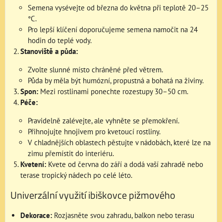
Semena vysévejte od března do května při teplotě 20–25
°C.
Pro lepší klíčení doporučujeme semena namočit na 24
hodin do teplé vody.
Stanoviště a půda:
Zvolte slunné místo chráněné před větrem.
Půda by měla být humózní, propustná a bohatá na živiny.
Spon:
Mezi rostlinami ponechte rozestupy 30–50 cm.
Péče:
Pravidelně zalévejte, ale vyhněte se přemokření.
Přihnojujte hnojivem pro kvetoucí rostliny.
V chladnějších oblastech pěstujte v nádobách, které lze na
zimu přemístit do interiéru.
Kvetení:
Kvete od června do září a dodá vaší zahradě nebo
terase tropický nádech po celé léto.
Univerzální využití ibiškovce pižmového
Dekorace:
Rozjasněte svou zahradu, balkon nebo terasu