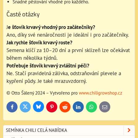
Snadné pěstování vhodné pro každého.
Časté otázky
J
e šťovík krvavý vhodný pro začátečníky?
Ano, díky své nenáročnosti je ideální i pro začátečníky.
Jak rychle šťovík krvavý roste?
Semena klíčí za 10–20 dní a první sklizeň lze očekávat
během několika týdnů.
Potřebuje šťovík krvavý zvláštní péči?
Ne. Stačí pravidelná zálivka, odstraňování plevele a
kypření půdy. Je také mrazuvzdorný.
© Otto Šálený 2024 – Vytvořeno pro
www.chiligrowshop.cz
Bluesky
Twitter
Facebook
Pinterest
Reddit
LinkedIn
WhatsApp
E-
mail
SEMÍNKA CHILI CELÁ NABÍDKA