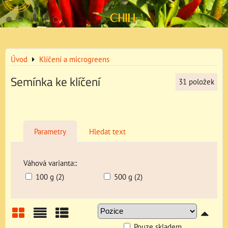
Úvod
Klíčení a microgreens
Semínka ke klíčení
31
položek
Parametry
Hledat text
Váhová varianta::
100 g (2)
500 g (2)
Pouze skladem