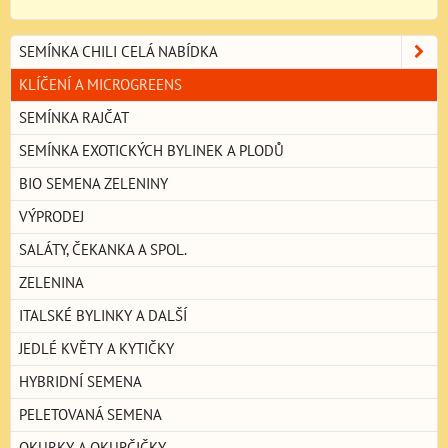
SEMÍNKA CHILI CELÁ NABÍDKA
KLÍČENÍ A MICROGREENS
SEMÍNKA RAJČAT
SEMÍNKA EXOTICKÝCH BYLINEK A PLODŮ
BIO SEMENA ZELENINY
VÝPRODEJ
SALÁTY, ČEKANKA A SPOL.
ZELENINA
ITALSKÉ BYLINKY A DALŠÍ
JEDLÉ KVĚTY A KYTIČKY
HYBRIDNÍ SEMENA
PELETOVANÁ SEMENA
OKURKY A OKURČIČKY