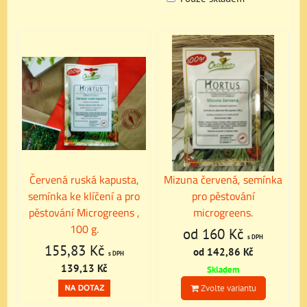
Mřížka
Seznam
Tabulka
Červená ruská kapusta,
Mizuna červená, semínka
semínka ke klíčení a pro
pro pěstování
pěstování Microgreens ,
microgreens.
100 g.
od 160 Kč
s DPH
155,83 Kč
od 142,86 Kč
s DPH
139,13 Kč
Skladem
Zvolte variantu