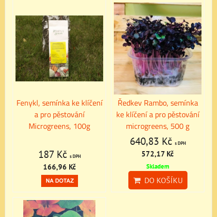
Fenykl, semínka ke klíčení
Ředkev Rambo, semínka
a pro pěstování
ke klíčení a pro pěstování
Microgreens, 100g
microgreens, 500 g
640,83 Kč
s DPH
187 Kč
572,17 Kč
s DPH
166,96 Kč
Skladem
DO KOŠÍKU