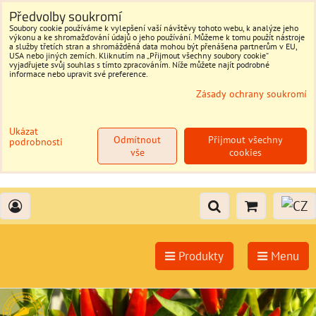
Předvolby soukromí
Soubory cookie používáme k vylepšení vaší návštěvy tohoto webu, k analýze jeho
výkonu a ke shromažďování údajů o jeho používání. Můžeme k tomu použít nástroje
a služby třetích stran a shromážděná data mohou být přenášena partnerům v EU,
USA nebo jiných zemích. Kliknutím na „Přijmout všechny soubory cookie“
vyjadřujete svůj souhlas s tímto zpracováním. Níže můžete najít podrobné
informace nebo upravit své preference.
Zásady ochrany soukromí
Ukázat
Odmítnout
Přijmout všechny
podrobnosti
vše
cookies
Produkty
Menu