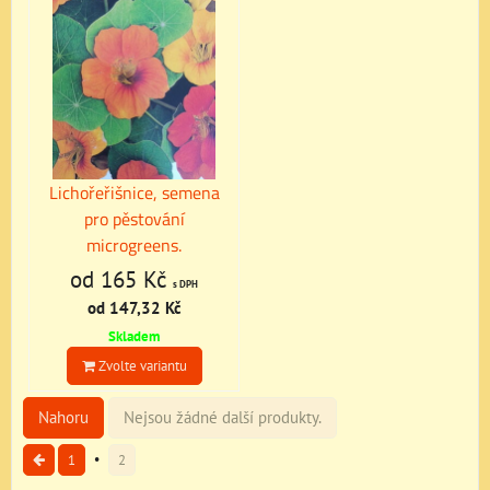
Lichořeřišnice, semena
pro pěstování
microgreens.
od 165 Kč
s DPH
od 147,32 Kč
Skladem
Zvolte variantu
Nahoru
Nejsou žádné další produkty.
1
2