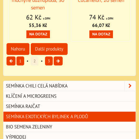
mochyně dužnoplodá, 30
Cucamelon, 20 semen
semen
62 Kč
74 Kč
s DPH
s DPH
55,36 Kč
66,07 Kč
Nahoru
Další produkty
1
2
3
SEMÍNKA CHILI CELÁ NABÍDKA
KLÍČENÍ A MICROGREENS
SEMÍNKA RAJČAT
SEMÍNKA EXOTICKÝCH BYLINEK A PLODŮ
BIO SEMENA ZELENINY
VÝPRODEJ