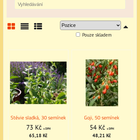
Pouze skladem
Mřížka
Seznam
Tabulka
Stévie sladká, 30 semínek
Goji, 50 semínek
73 Kč
54 Kč
s DPH
s DPH
65,18 Kč
48,21 Kč