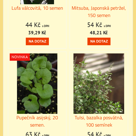
Lufa válcovitá, 10 semen
Mitsuba, Japonská petržel,
150 semen
44 Kč
54 Kč
s DPH
s DPH
39,29 Kč
48,21 Kč
NOVINKA
Pupečník asijský, 20
Tulsi, bazalka posvátná,
semen.
100 semínek
63 Kč
54 Kč
s DPH
s DPH