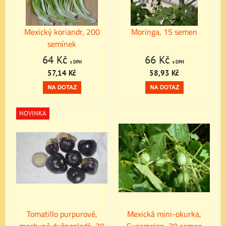
Mexický koriandr, 200
Moringa, 15 semen
semínek
64 Kč
66 Kč
s DPH
s DPH
57,14 Kč
58,93 Kč
NOVINKA
Tomatillo purpurové,
Mexická mini-okurka,