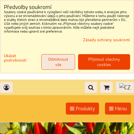
Předvolby soukromí
Soubory cookie používáme k vylepšení vaší návštěvy tohoto webu, k analýze jeho
výkonu a ke shromažďování údajů o jeho používání. Můžeme k tomu použít nástroje
a služby třetích stran a shromážděná data mohou být přenášena partnerům v EU,
USA nebo jiných zemích. Kliknutím na „Přijmout všechny soubory cookie“
vyjadřujete svůj souhlas s tímto zpracováním. Níže můžete najít podrobné
informace nebo upravit své preference.
Zásady ochrany soukromí
Ukázat
Odmítnout
Přijmout všechny
podrobnosti
vše
cookies
Produkty
Menu