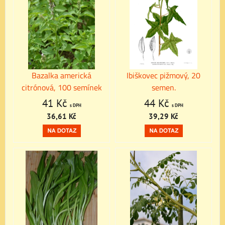
Bazalka americká
Ibiškovec pižmový, 20
citrónová, 100 semínek
semen.
41 Kč
44 Kč
s DPH
s DPH
36,61 Kč
39,29 Kč