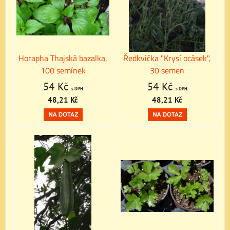
Horapha Thajská bazalka,
Ředkvička "Krysí ocásek",
100 semínek
30 semen
54 Kč
54 Kč
s DPH
s DPH
48,21 Kč
48,21 Kč